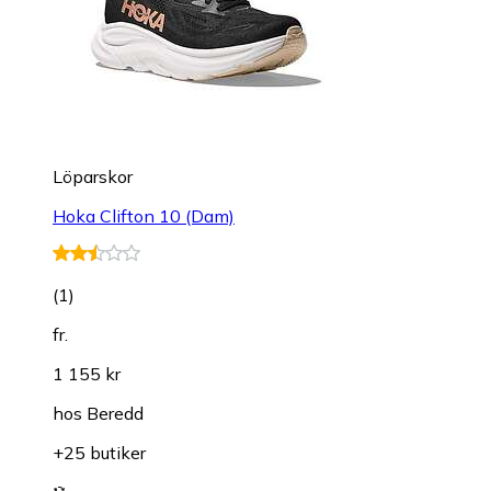
Löparskor
Hoka Clifton 10 (Dam)
(
1
)
fr.
1 155 kr
hos
Beredd
+25 butiker