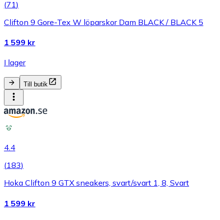
(
71
)
Clifton 9 Gore-Tex W löparskor Dam BLACK / BLACK 5
1 599 kr
I lager
Till butik
4.4
(
183
)
Hoka Clifton 9 GTX sneakers, svart/svart 1, 8, Svart
1 599 kr