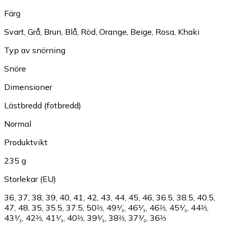
Färg
Svart
,
Grå
,
Brun
,
Blå
,
Röd
,
Orange
,
Beige
,
Rosa
,
Khaki
Typ av snörning
Snöre
Dimensioner
Lästbredd (fotbredd)
Normal
Produktvikt
235 g
Storlekar (EU)
36
,
37
,
38
,
39
,
40
,
41
,
42
,
43
,
44
,
45
,
46
,
36.5
,
38.5
,
40.5
,
47
,
48
,
35
,
35.5
,
37.5
,
50⅔
,
49¹⁄₃
,
46¹⁄₃
,
46⅔
,
45¹⁄₃
,
44⅔
,
43¹⁄₃
,
42⅔
,
41¹⁄₃
,
40⅔
,
39¹⁄₃
,
38⅔
,
37¹⁄₃
,
36⅔