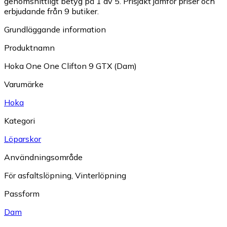
genomsnittligt betyg på 1 av 5.
Prisjakt jämför priser och
erbjudande från 9 butiker.
Grundläggande information
Produktnamn
Hoka One One Clifton 9 GTX (Dam)
Varumärke
Hoka
Kategori
Löparskor
Användningsområde
För asfaltslöpning
,
Vinterlöpning
Passform
Dam