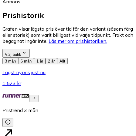
Annons
Prishistorik
Grafen visar lägsta pris över tid för den variant (såsom färg
eller storlek) som varit billigast vid varje tidpunkt. Frakt och
begagnat ingår inte.
Läs mer om prishistoriken.
Välj butik
3 mån
6 mån
1 år
2 år
Allt
Lägst nypris just nu
1 523 kr
Pristrend
3
mån