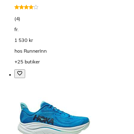
(
4
)
fr.
1 530 kr
hos
RunnerInn
+25 butiker