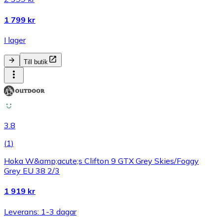
1 799 kr
I lager
Till butik
3.8
(
1
)
Hoka W&amp;acute;s Clifton 9 GTX Grey Skies/Foggy
Grey EU 38 2/3
1 919 kr
Leverans: 1-3 dagar