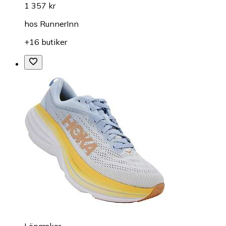
1 357 kr
hos
RunnerInn
+16 butiker
Löparskor