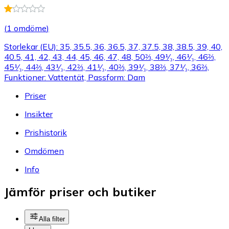
(
1 omdöme
)
Storlekar (EU): 35, 35.5, 36, 36.5, 37, 37.5, 38, 38.5, 39, 40,
40.5, 41, 42, 43, 44, 45, 46, 47, 48, 50⅔, 49¹⁄₃, 46¹⁄₃, 46⅔,
45¹⁄₃, 44⅔, 43¹⁄₃, 42⅔, 41¹⁄₃, 40⅔, 39¹⁄₃, 38⅔, 37¹⁄₃, 36⅔,
Funktioner: Vattentät, Passform: Dam
Priser
Insikter
Prishistorik
Omdömen
Info
Jämför priser och butiker
Alla filter