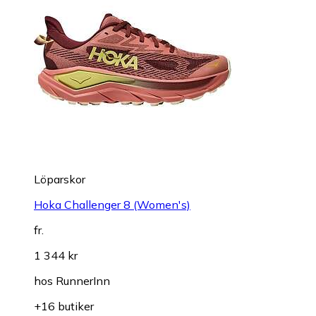
Löparskor
Hoka Challenger 8 (Women's)
fr.
1 344 kr
hos
RunnerInn
+16 butiker