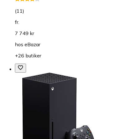
(
11
)
fr.
7 749 kr
hos
eBazar
+26 butiker