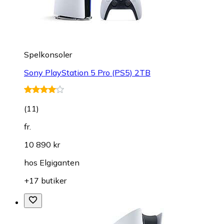
Spelkonsoler
Sony PlayStation 5 Pro (PS5) 2TB
(
11
)
fr.
10 890 kr
hos
Elgiganten
+17 butiker