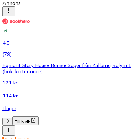
Annons
4.5
(
79
)
Egmont Story House Bamse Sagor från Kullarna, volym 1
(bok, kartonnage)
121 kr
114 kr
I lager
Till butik