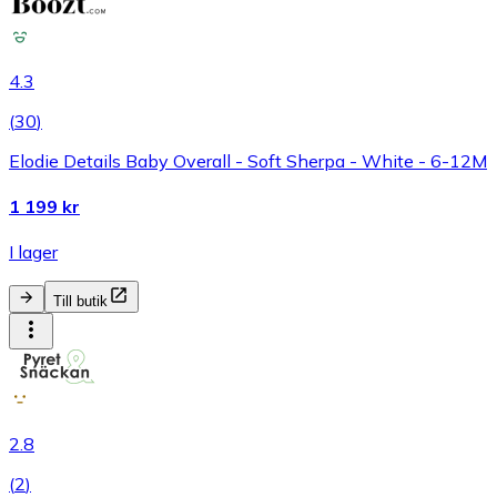
4.3
(
30
)
Elodie Details Baby Overall - Soft Sherpa - White - 6-12M
1 199 kr
I lager
Till butik
2.8
(
2
)