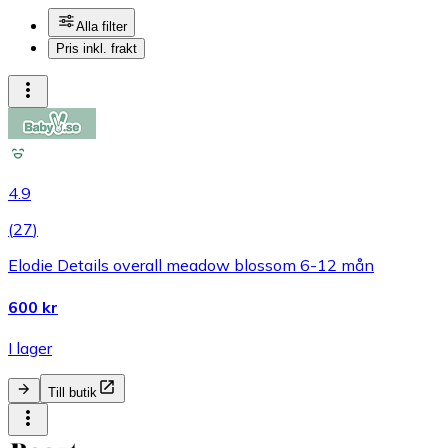
Alla filter
Pris inkl. frakt
4.9
(
27
)
Elodie Details overall meadow blossom 6-12 mån
600 kr
I lager
Till butik