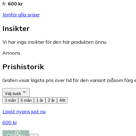
fr.
600 kr
Jämför alla priser
Insikter
Vi har inga insikter för den här produkten ännu.
Annons
Prishistorik
Grafen visar lägsta pris över tid för den variant (såsom färg e
Välj butik
3 mån
6 mån
1 år
2 år
Allt
Lägst nypris just nu
600 kr