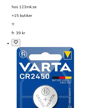
hos
123ink.se
+15 butiker
fr. 39 kr