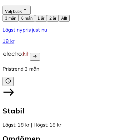
Välj butik
3 mån
6 mån
1 år
2 år
Allt
Lägst nypris just nu
18 kr
Pristrend
3
mån
Stabil
Lägst
:
18 kr
|
Högst
:
18 kr
Omdömen