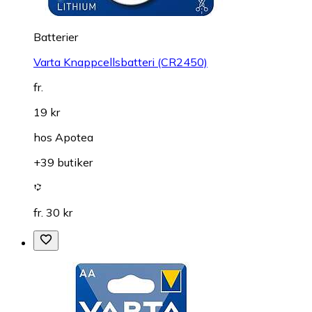
Batterier
Varta Knappcellsbatteri (CR2450)
fr.
19 kr
hos
Apotea
+39 butiker
fr. 30 kr