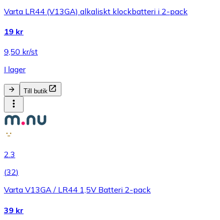
Varta LR44 (V13GA) alkaliskt klockbatteri i 2-pack
19 kr
9,50 kr/st
I lager
Till butik
2.3
(
32
)
Varta V13GA / LR44 1,5V Batteri 2-pack
39 kr