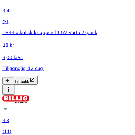
3.4
(
3
)
LR44 alkalisk knappcell 1.5V Varta 2-pack
18 kr
9,00 kr/st
Tillgänglig: 12 aug.
Till butik
4.3
(
11
)