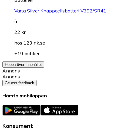
Batterier
Varta Silver Knappcellsbatteri V392/SR41
fr.
22 kr
hos
123ink.se
+19 butiker
Hoppa över innehållet
Annons
Annons
Ge oss feedback
Hämta mobilappen
Konsument