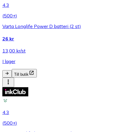
4.3
(
500+
)
Varta Longlife Power D batteri (2 st)
26 kr
13,00 kr/st
I lager
Till butik
4.3
(
500+
)