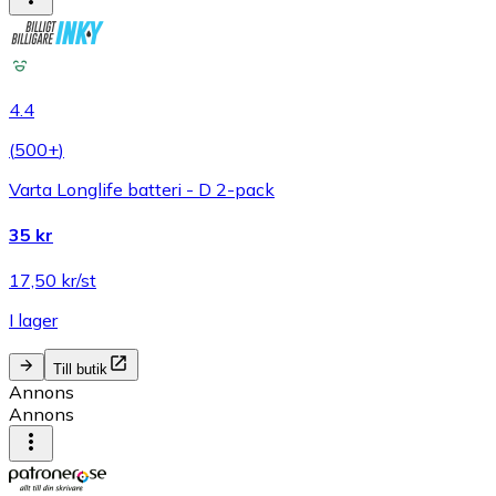
4.4
(
500+
)
Varta Longlife batteri - D 2-pack
35 kr
17,50 kr/st
I lager
Till butik
Annons
Annons