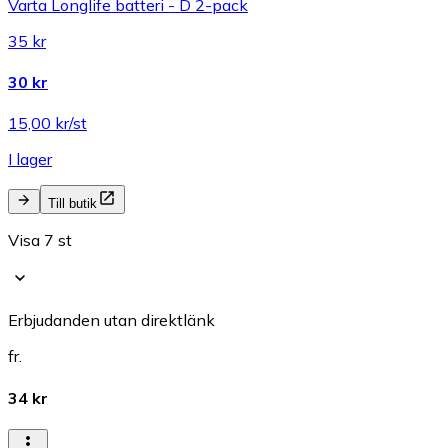
Varta Longlife batteri - D 2-pack
35 kr
30 kr
15,00 kr/st
I lager
Till butik
Visa 7 st
Erbjudanden utan direktlänk
fr.
34 kr