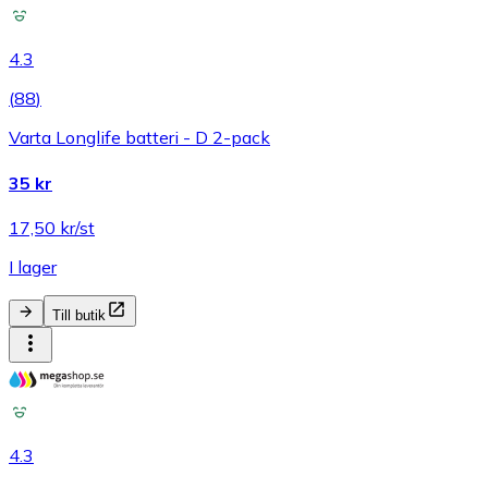
4.3
(
88
)
Varta Longlife batteri - D 2-pack
35 kr
17,50 kr/st
I lager
Till butik
4.3