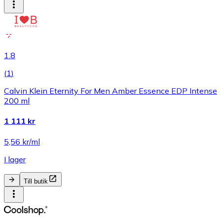
1.8
(
1
)
Calvin Klein Eternity For Men Amber Essence EDP Intense
200 ml
1 111 kr
5,56 kr/ml
I lager
Till butik