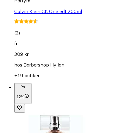
Parfym
Calvin Klein CK One edt 200ml
(
2
)
fr.
309 kr
hos
Barbershop Hyllan
+19 butiker
12%