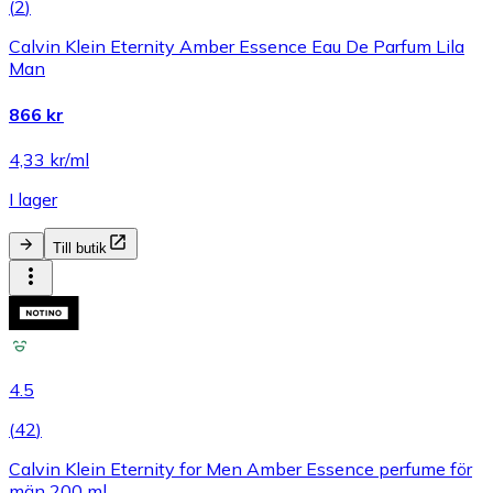
(
2
)
Calvin Klein Eternity Amber Essence Eau De Parfum Lila
Man
866 kr
4,33 kr/ml
I lager
Till butik
4.5
(
42
)
Calvin Klein Eternity for Men Amber Essence perfume för
män 200 ml