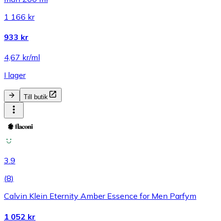
1 166 kr
933 kr
4,67 kr/ml
I lager
Till butik
3.9
(
8
)
Calvin Klein Eternity Amber Essence for Men Parfym
1 052 kr