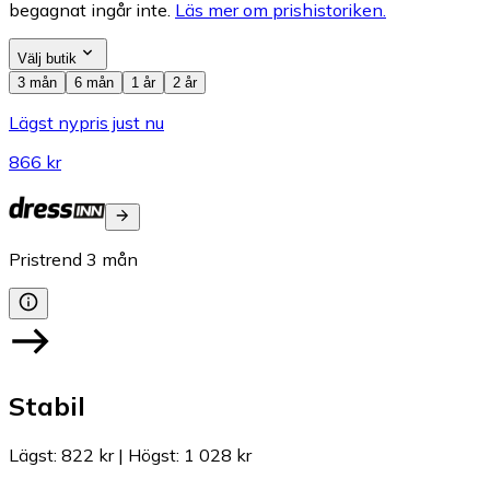
begagnat ingår inte.
Läs mer om prishistoriken.
Välj butik
3 mån
6 mån
1 år
2 år
Lägst nypris just nu
866 kr
Pristrend
3
mån
Stabil
Lägst
:
822 kr
|
Högst
:
1 028 kr