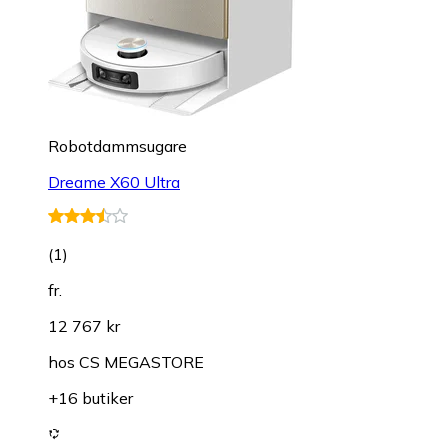
Robotdammsugare
Dreame X60 Ultra
(
1
)
fr.
12 767 kr
hos
CS MEGASTORE
+16 butiker