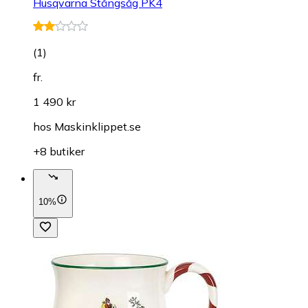
Husqvarna Stångsåg PK4
(
1
)
fr.
1 490 kr
hos
Maskinklippet.se
+8 butiker
10%