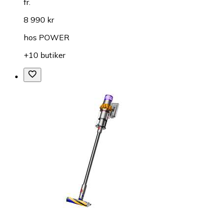
fr.
8 990 kr
hos
POWER
+10 butiker