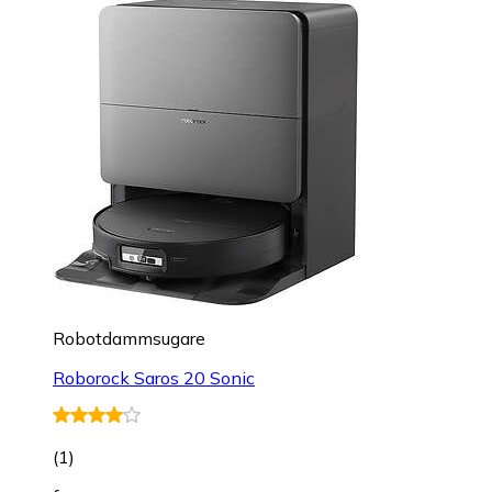
Robotdammsugare
Roborock Saros 20 Sonic
(
1
)