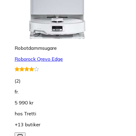
Robotdammsugare
Roborock Qrevo Edge
(
2
)
fr.
5 990 kr
hos
Tretti
+13 butiker