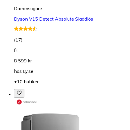
Dammsugare
Dyson V15 Detect Absolute Sladdlös
(
17
)
fr.
8 599 kr
hos
Ly.se
+10 butiker