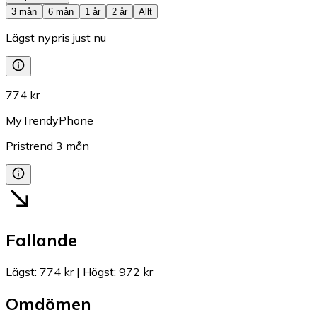
3 mån
6 mån
1 år
2 år
Allt
Lägst nypris just nu
774 kr
MyTrendyPhone
Pristrend
3
mån
Fallande
Lägst
:
774 kr
|
Högst
:
972 kr
Omdömen