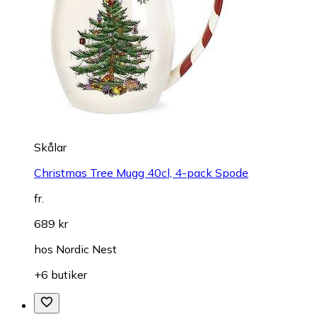
Skålar
Christmas Tree Mugg 40cl, 4-pack Spode
fr.
689 kr
hos
Nordic Nest
+6 butiker