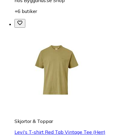
hos
Byggahus.se Shop
+6 butiker
Skjortor & Toppar
Levi's T-shirt Red Tab Vintage Tee (Herr)