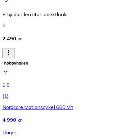
Erbjudanden utan direktlänk
fr.
2 490 kr
1.8
(
1
)
Nordcore Motionscykel 600 Vit
4 990 kr
I lager