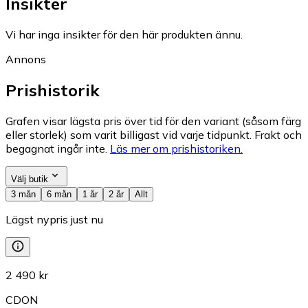
Insikter
Vi har inga insikter för den här produkten ännu.
Annons
Prishistorik
Grafen visar lägsta pris över tid för den variant (såsom färg
eller storlek) som varit billigast vid varje tidpunkt. Frakt och
begagnat ingår inte.
Läs mer om prishistoriken.
Välj butik
3 mån
6 mån
1 år
2 år
Allt
Lägst nypris just nu
2 490 kr
CDON