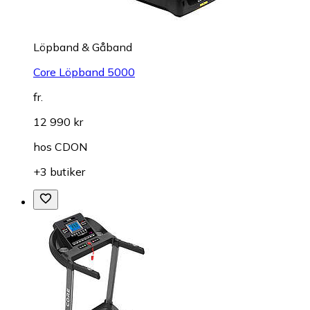
Löpband & Gåband
Core Löpband 5000
fr.
12 990 kr
hos
CDON
+3 butiker