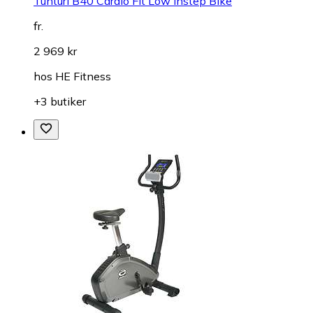
Tunturi B40 Cardio Fit Low Instep Bike
fr.
2 969 kr
hos
HE Fitness
+3 butiker