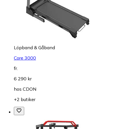
Löpband & Gåband
Core 3000
fr.
6 290 kr
hos
CDON
+2 butiker