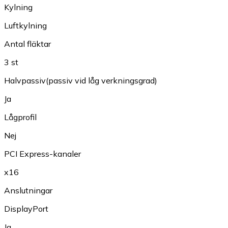
Kylning
Luftkylning
Antal fläktar
3 st
Halvpassiv(passiv vid låg verkningsgrad)
Ja
Lågprofil
Nej
PCI Express-kanaler
x16
Anslutningar
DisplayPort
Ja