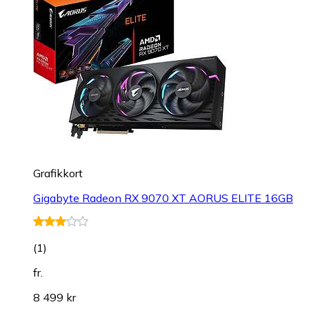
Grafikkort
Gigabyte Radeon RX 9070 XT AORUS ELITE 16GB
(
1
)
fr.
8 499 kr