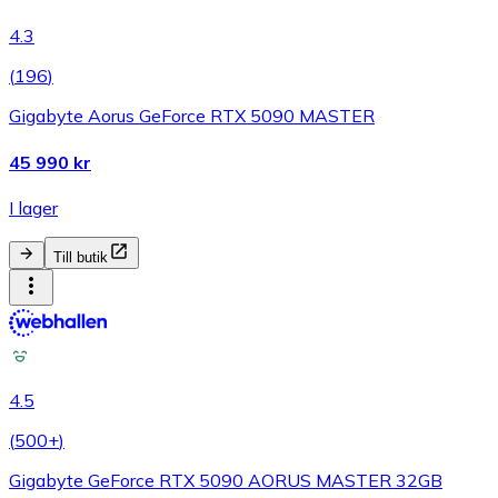
4.3
(
196
)
Gigabyte Aorus GeForce RTX 5090 MASTER
45 990 kr
I lager
Till butik
4.5
(
500+
)
Gigabyte GeForce RTX 5090 AORUS MASTER 32GB