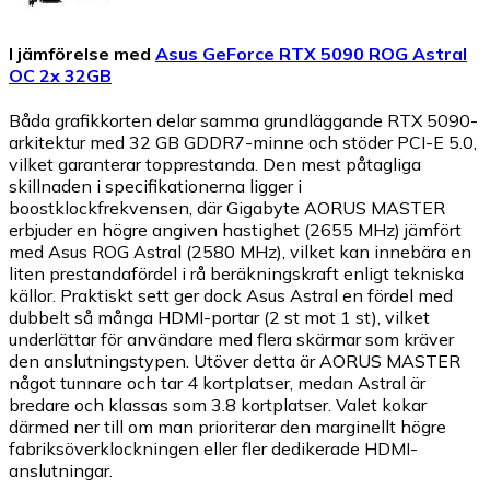
I jämförelse med
Asus GeForce RTX 5090 ROG Astral
OC 2x 32GB
Båda grafikkorten delar samma grundläggande RTX 5090-
arkitektur med 32 GB GDDR7-minne och stöder PCI-E 5.0,
vilket garanterar topprestanda. Den mest påtagliga
skillnaden i specifikationerna ligger i
boostklockfrekvensen, där Gigabyte AORUS MASTER
erbjuder en högre angiven hastighet (2655 MHz) jämfört
med Asus ROG Astral (2580 MHz), vilket kan innebära en
liten prestandafördel i rå beräkningskraft enligt tekniska
källor. Praktiskt sett ger dock Asus Astral en fördel med
dubbelt så många HDMI-portar (2 st mot 1 st), vilket
underlättar för användare med flera skärmar som kräver
den anslutningstypen. Utöver detta är AORUS MASTER
något tunnare och tar 4 kortplatser, medan Astral är
bredare och klassas som 3.8 kortplatser. Valet kokar
därmed ner till om man prioriterar den marginellt högre
fabriksöverklockningen eller fler dedikerade HDMI-
anslutningar.