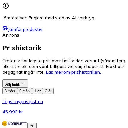
Jämförelsen är gjord med stöd av AI-verktyg.
Jämför produkter
Annons
Prishistorik
Grafen visar lägsta pris över tid för den variant (såsom färg
eller storlek) som varit billigast vid varje tidpunkt. Frakt och
begagnat ingår inte.
Läs mer om prishistoriken.
Välj butik
3 mån
6 mån
1 år
2 år
Lägst nypris just nu
45 990 kr