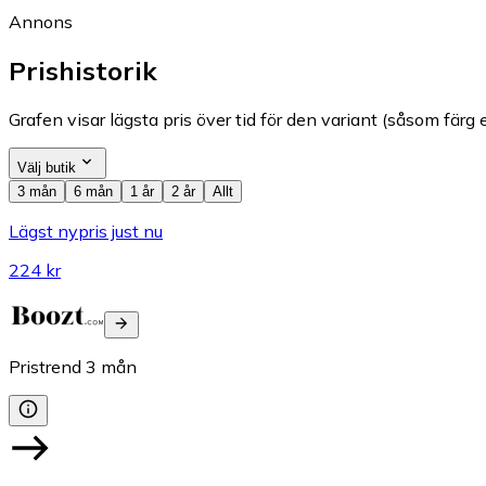
Annons
Prishistorik
Grafen visar lägsta pris över tid för den variant (såsom färg e
Välj butik
3 mån
6 mån
1 år
2 år
Allt
Lägst nypris just nu
224 kr
Pristrend
3
mån