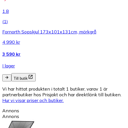
1.8
(
1
)
Fornorth Sopskjul 173x101x131cm, mörkgrå
4 990 kr
3 590 kr
I lager
Till butik
Vi har hittat produkten i totalt 1 butiker, varav 1 är
partnerbutiker hos Prisjakt och har direktlänk till butiken.
Hur vi visar priser och butiker.
Annons
Annons