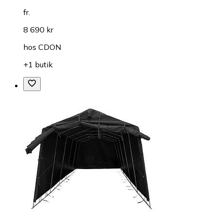
fr.
8 690 kr
hos
CDON
+1 butik