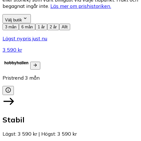
begagnat ingår inte.
Läs mer om prishistoriken.
Välj butik
3 mån
6 mån
1 år
2 år
Allt
Lägst nypris just nu
3 590 kr
Pristrend
3
mån
Stabil
Lägst
:
3 590 kr
|
Högst
:
3 590 kr