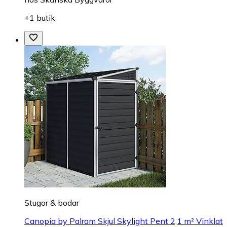
+1 butik
Stugor & bodar
Canopia by Palram Skjul Skylight Pent 2,1 m² Vinklat