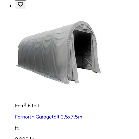
Förrådstält
Fornorth Garagetält 3,5x7,5m
fr.
9 090 kr