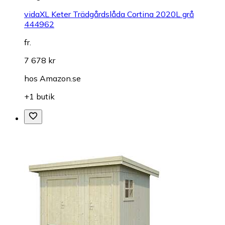
vidaXL Keter Trädgårdslåda Cortina 2020L grå
444962
fr.
7 678 kr
hos
Amazon.se
+1 butik