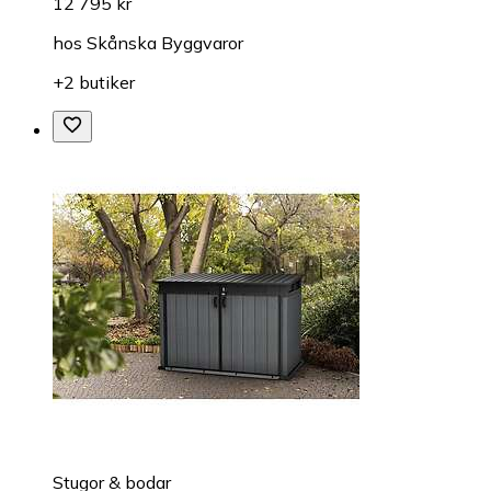
12 795 kr
hos
Skånska Byggvaror
+2 butiker
Stugor & bodar