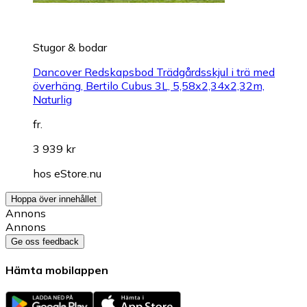
Stugor & bodar
Dancover Redskapsbod Trädgårdsskjul i trä med
överhäng, Bertilo Cubus 3L, 5,58x2,34x2,32m,
Naturlig
fr.
3 939 kr
hos
eStore.nu
Hoppa över innehållet
Annons
Annons
Ge oss feedback
Hämta mobilappen