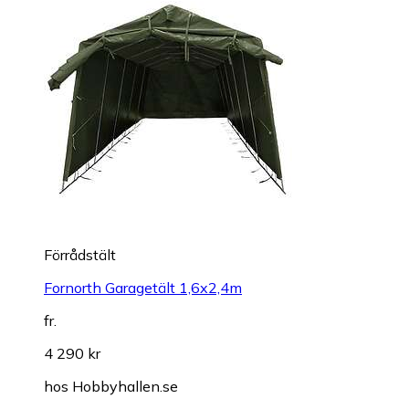
Förrådstält
Fornorth Garagetält 1,6x2,4m
fr.
4 290 kr
hos
Hobbyhallen.se