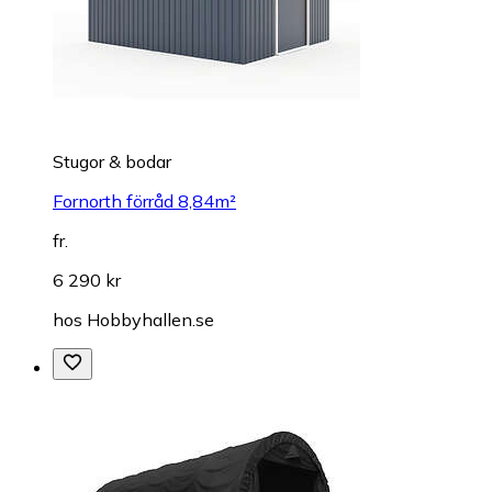
Stugor & bodar
Fornorth förråd 8,84m²
fr.
6 290 kr
hos
Hobbyhallen.se