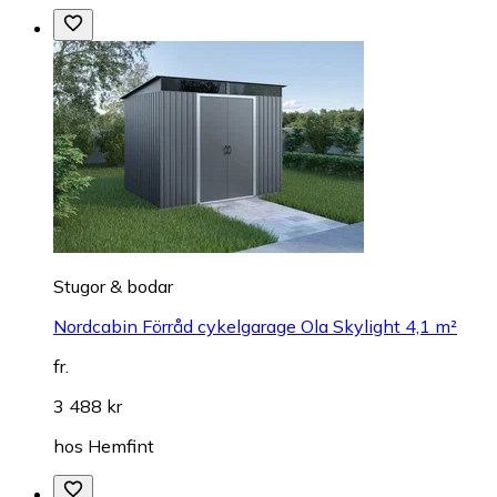
Stugor & bodar
Nordcabin Förråd cykelgarage Ola Skylight 4,1 m²
fr.
3 488 kr
hos
Hemfint