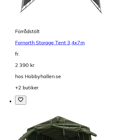
Förrådstält
Fornorth Storage Tent 3,4x7m
fr.
2 390 kr
hos
Hobbyhallen.se
+2 butiker