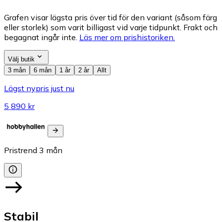
Grafen visar lägsta pris över tid för den variant (såsom färg
eller storlek) som varit billigast vid varje tidpunkt. Frakt och
begagnat ingår inte.
Läs mer om prishistoriken.
Välj butik
3 mån
6 mån
1 år
2 år
Allt
Lägst nypris just nu
5 890 kr
Pristrend
3
mån
Stabil