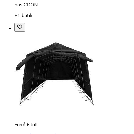
hos
CDON
+1 butik
Förrådstält