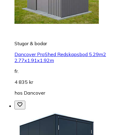
Stugor & bodar
Dancover ProShed Redskapsbod 5.29m2
2.77x1.91x1.92m
fr.
4 835 kr
hos
Dancover