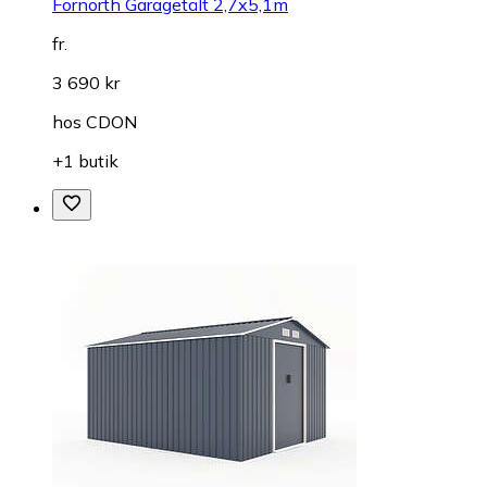
Fornorth Garagetält 2,7x5,1m
fr.
3 690 kr
hos
CDON
+1 butik