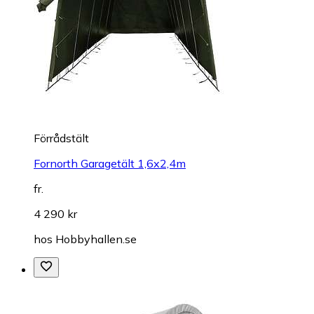
Förrådstält
Fornorth Garagetält 1,6x2,4m
fr.
4 290 kr
hos
Hobbyhallen.se