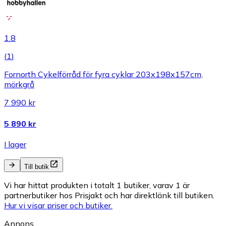
1.8
(
1
)
Fornorth Cykelförråd för fyra cyklar 203x198x157cm,
mörkgrå
7 990 kr
5 890 kr
I lager
Till butik
Vi har hittat produkten i totalt 1 butiker, varav 1 är
partnerbutiker hos Prisjakt och har direktlänk till butiken.
Hur vi visar priser och butiker.
Annons