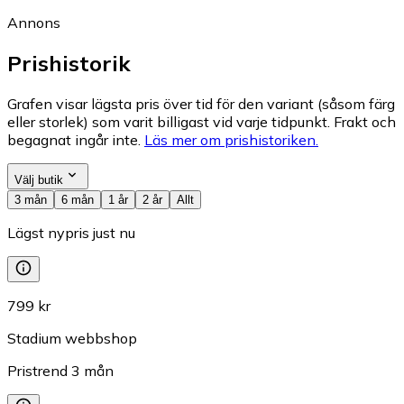
Annons
Prishistorik
Grafen visar lägsta pris över tid för den variant (såsom färg
eller storlek) som varit billigast vid varje tidpunkt. Frakt och
begagnat ingår inte.
Läs mer om prishistoriken.
Välj butik
3 mån
6 mån
1 år
2 år
Allt
Lägst nypris just nu
799 kr
Stadium webbshop
Pristrend
3
mån