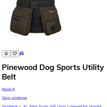
Pinewood Dog Sports Utility
Belt
Rank 9
Skriv omdöme
Storlekar: L, XL, Färg: Svart, Grå, Grön, Lämpad för: Hundar