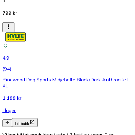
fr.
799 kr
4.9
(
94
)
Pinewood Dog Sports Midjebälte Black/Dark Anthracite L-
XL
1 199 kr
I lager
Till butik
Vi har hittat produkten i totalt 3 butiker, varav 2 är