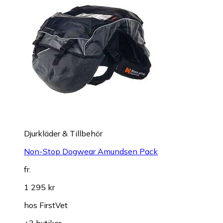
Djurkläder & Tillbehör
Non-Stop Dogwear Amundsen Pack
fr.
1 295 kr
hos
FirstVet
+3 butiker