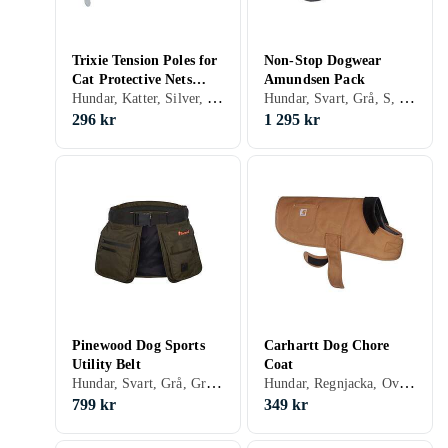
Trixie Tension Poles for
Non-Stop Dogwear
Cat Protective Nets
Amundsen Pack
Hundar, Katter, Silver, Grå, M
Hundar, Svart, Grå, S, M, L, XL, XS
Gray 128-325 cm
296 kr
1 295 kr
Pinewood Dog Sports
Carhartt Dog Chore
Utility Belt
Coat
Hundar, Svart, Grå, Grön, L, XL
Hundar, Regnjacka, Overall, Svart, Brun, Orange, S, M, L, XL
799 kr
349 kr