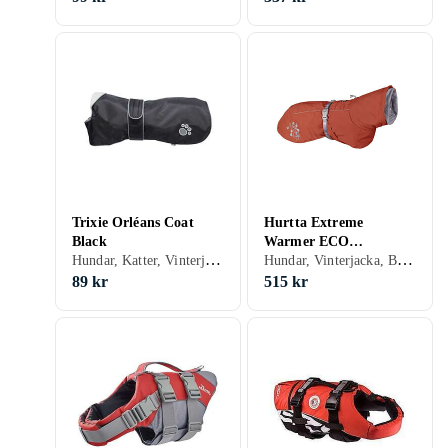
Trixie Orléans Coat
Hurtta Extreme
Black
Warmer ECO
Hundar, Katter, Vinterjacka, Regnjacka, Svart, S, M, L, XL, XS
Hundar, Vinterjacka, Brun
Vintertäcke
89 kr
515 kr