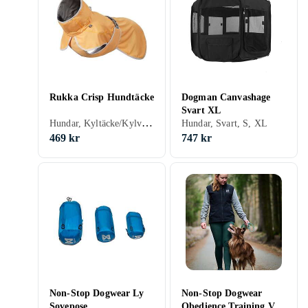
Rukka Crisp Hundtäcke
Dogman Canvashage
Svart XL
Hundar, Kyltäcke/Kylväst, Orange
Hundar, Svart, S, XL
469 kr
747 kr
Non-Stop Dogwear Ly
Non-Stop Dogwear
Sovepose
Obedience Training Vest