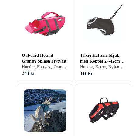
Outward Hound
Trixie Kattsele Mjuk
Granby Splash Flytväst
med Koppel 24-42cm
Hundar, Flytväst, Orange, S, M, XS
Hundar, Katter, Kyltäcke/Kylväst, Svart, Grå, Brun, Röd, Creme/Beige, M
1,20m
243 kr
111 kr