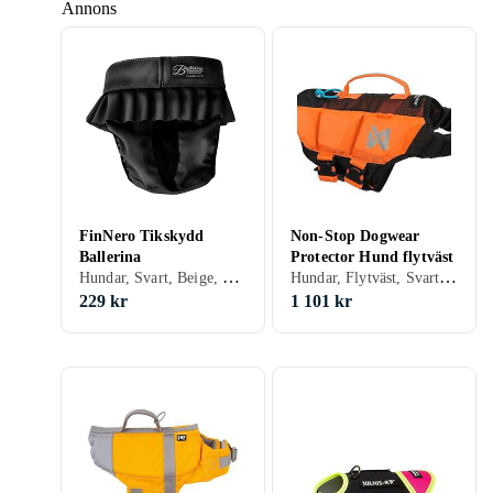
Annons
FinNero Tikskydd
Non-Stop Dogwear
Ballerina
Protector Hund flytväst
Hundar, Svart, Beige, Creme/Beige, S, M, L, XL, XS
Hundar, Flytväst, Svart, Röd, Orange, S, M, L, XL
229 kr
1 101 kr