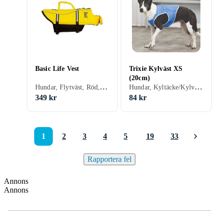
Basic Life Vest
Trixie Kylväst XS
(20cm)
Hundar, Flytväst, Röd, Gul, S, M, L, XL, XS
Hundar, Kyltäcke/Kylväst, Blå, XS
349 kr
84 kr
1
2
3
4
5
19
33
Rapportera fel
Annons
Annons