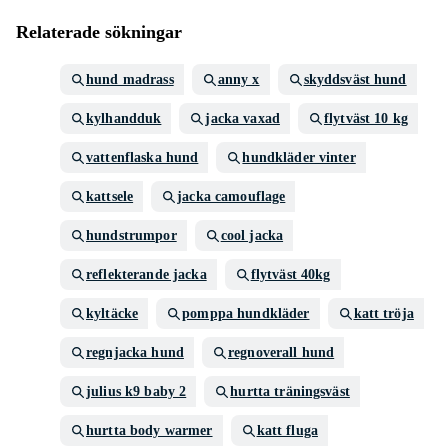
Relaterade sökningar
hund madrass
anny x
skyddsväst hund
kylhandduk
jacka vaxad
flytväst 10 kg
vattenflaska hund
hundkläder vinter
kattsele
jacka camouflage
hundstrumpor
cool jacka
reflekterande jacka
flytväst 40kg
kyltäcke
pomppa hundkläder
katt tröja
regnjacka hund
regnoverall hund
julius k9 baby 2
hurtta träningsväst
hurtta body warmer
katt fluga