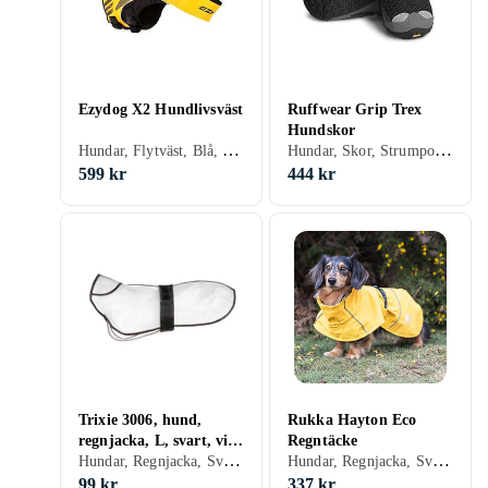
Ezydog X2 Hundlivsväst
Ruffwear Grip Trex
Hundskor
Hundar, Flytväst, Blå, Röd, Gul, S, M, L, XL, XS
Hundar, Skor, Strumpor, Svart, Grå, Blå, Röd, Grön, S, M, L, XL, XS
599 kr
444 kr
Trixie 3006, hund,
Rukka Hayton Eco
regnjacka, L, svart, vit,
Regntäcke
Hundar, Regnjacka, Svart, Transparent, L
Hundar, Regnjacka, Svart, Röd, Gul, Grön
monokromatisk, PVC
99 kr
337 kr