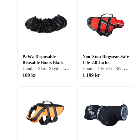
PaWz Disposable
Non-Stop Dogwear Safe
Reusable Boots Black
Life 2.0 Jacket
Hundar, Skor, Skyddande Body, Svart, S, M, L, XS
Hundar, Flytväst, Röd, Orange, S
100 kr
1 199 kr