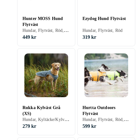
Hunter MOSS Hund
Ezydog Hund Flytväst
Flytväst
Hundar, Flytväst, Röd, M, L, XL
Hundar, Flytväst, Röd
449 kr
319 kr
Rukka Kylväst Grå
Hurtta Outdoors
(XS)
Flytväst
Hundar, Kyltäcke/Kylväst, Grå, XS
Hundar, Flytväst, Röd, Gul, Orange, XS
279 kr
599 kr