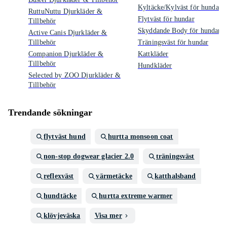
Kyltäcke/Kylväst för hundar
RuttuNuttu Djurkläder &
Flytväst för hundar
Tillbehör
Skyddande Body för hundar
Active Canis Djurkläder &
Tillbehör
Träningsväst för hundar
Companion Djurkläder &
Kattkläder
Tillbehör
Hundkläder
Selected by ZOO Djurkläder &
Tillbehör
Trendande sökningar
flytväst hund
hurtta monsoon coat
non-stop dogwear glacier 2.0
träningsväst
reflexväst
värmetäcke
katthalsband
hundtäcke
hurtta extreme warmer
klövjeväska
Visa mer