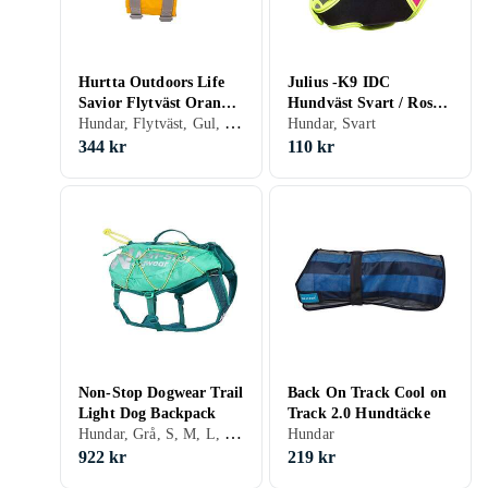
Hurtta Outdoors Life
Julius -K9 IDC
Savior Flytväst Orange
Hundväst Svart / Rosa /
Hundar, Flytväst, Gul, Orange, XL
(40-80kg)
Baby 1
Hundar, Svart
344 kr
110 kr
Non-Stop Dogwear Trail
Back On Track Cool on
Light Dog Backpack
Track 2.0 Hundtäcke
Hundar, Grå, S, M, L, XL, XS
Hundar
922 kr
219 kr