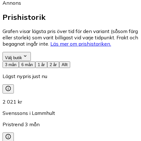
Annons
Prishistorik
Grafen visar lägsta pris över tid för den variant (såsom färg
eller storlek) som varit billigast vid varje tidpunkt. Frakt och
begagnat ingår inte.
Läs mer om prishistoriken.
Välj butik
3 mån
6 mån
1 år
2 år
Allt
Lägst nypris just nu
2 021 kr
Svenssons i Lammhult
Pristrend
3
mån