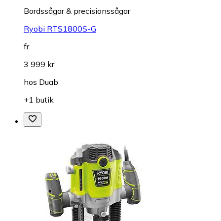
Bordssågar & precisionssågar
Ryobi RTS1800S-G
fr.
3 999 kr
hos
Duab
+1 butik