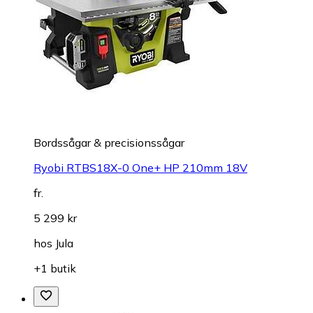
Bordssågar & precisionssågar
Ryobi RTBS18X-0 One+ HP 210mm 18V
fr.
5 299 kr
hos
Jula
+1 butik