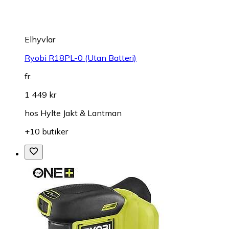
Elhyvlar
Ryobi R18PL-0 (Utan Batteri)
fr.
1 449 kr
hos
Hylte Jakt & Lantman
+10 butiker