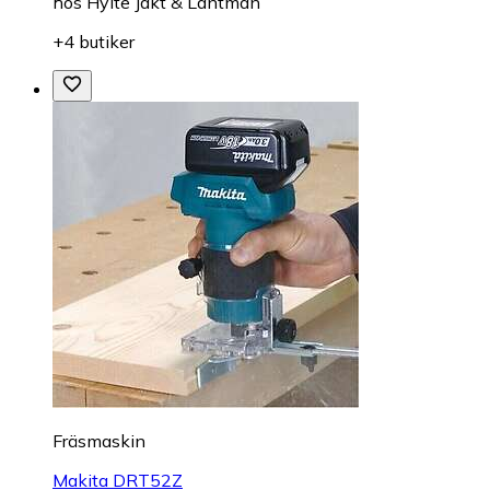
hos
Hylte Jakt & Lantman
+4 butiker
Fräsmaskin
Makita DRT52Z