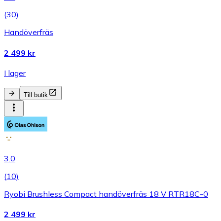
(
30
)
Handöverfräs
2 499 kr
I lager
Till butik
3.0
(
10
)
Ryobi Brushless Compact handöverfräs 18 V RTR18C-0
2 499 kr