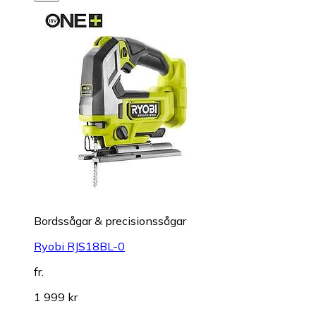
Bordssågar & precisionssågar
Ryobi RJS18BL-0
fr.
1 999 kr