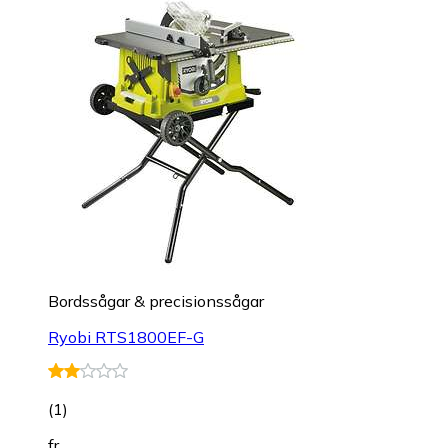
Bordssågar & precisionssågar
Ryobi RTS1800EF-G
(
1
)
fr.