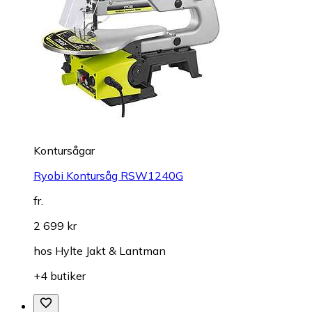
Kontursågar
Ryobi Kontursåg RSW1240G
fr.
2 699 kr
hos
Hylte Jakt & Lantman
+4 butiker