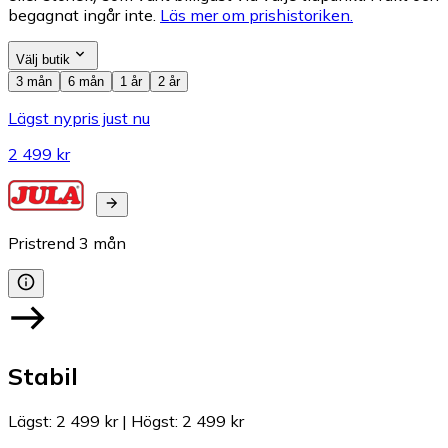
begagnat ingår inte.
Läs mer om prishistoriken.
Välj butik
3 mån
6 mån
1 år
2 år
Lägst nypris just nu
2 499 kr
Pristrend
3
mån
Stabil
Lägst
:
2 499 kr
|
Högst
:
2 499 kr