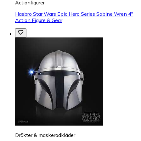
Actionfigurer
Hasbro Star Wars Epic Hero Series Sabine Wren 4"
Action Figure & Gear
Dräkter & maskeradkläder