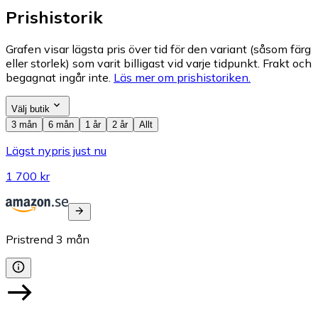
Prishistorik
Grafen visar lägsta pris över tid för den variant (såsom färg
eller storlek) som varit billigast vid varje tidpunkt. Frakt och
begagnat ingår inte.
Läs mer om prishistoriken.
Välj butik
3 mån
6 mån
1 år
2 år
Allt
Lägst nypris just nu
1 700 kr
Pristrend
3
mån