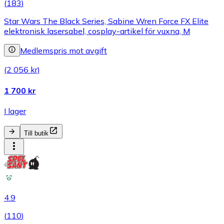
(
183
)
Star Wars The Black Series, Sabine Wren Force FX Elite
elektronisk lasersabel, cosplay-artikel för vuxna, M
Medlemspris mot avgift
(2 056 kr)
1 700 kr
I lager
Till butik
4.9
(
110
)