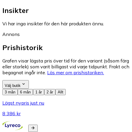
Insikter
Vi har inga insikter för den här produkten ännu.
Annons
Prishistorik
Grafen visar lägsta pris över tid för den variant (såsom färg
eller storlek) som varit billigast vid varje tidpunkt. Frakt och
begagnat ingår inte.
Läs mer om prishistoriken.
Välj butik
3 mån
6 mån
1 år
2 år
Allt
Lägst nypris just nu
8 386 kr