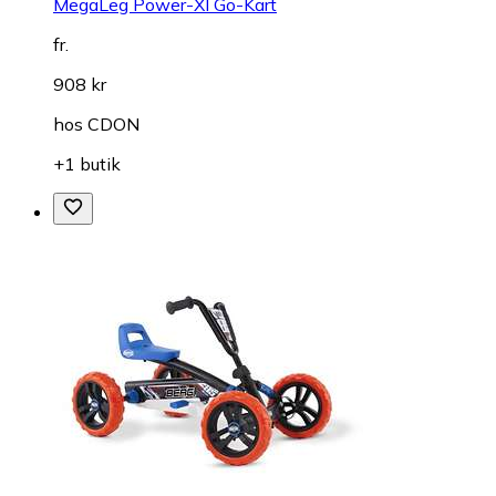
MegaLeg Power-Xl Go-Kart
fr.
908 kr
hos
CDON
+1 butik