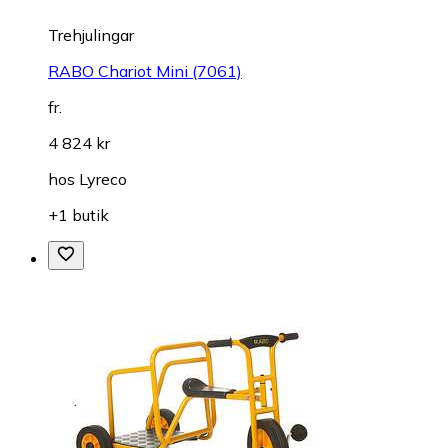
Trehjulingar
RABO Chariot Mini (7061)
fr.
4 824 kr
hos
Lyreco
+1 butik