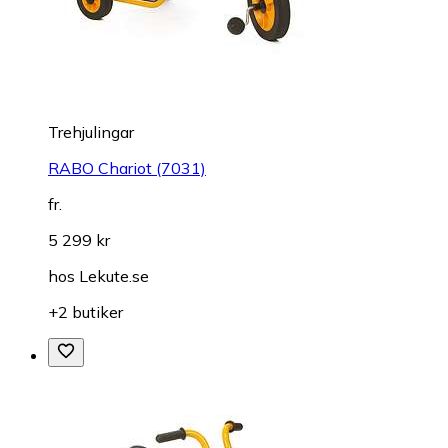
Trehjulingar
RABO Chariot (7031)
fr.
5 299 kr
hos
Lekute.se
+2 butiker