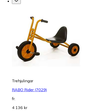
Trehjulingar
RABO Rider (7029)
fr.
4 136 kr