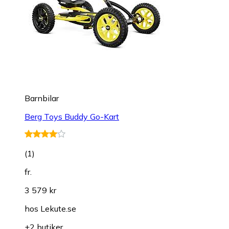
Barnbilar
Berg Toys Buddy Go-Kart
(
1
)
fr.
3 579 kr
hos
Lekute.se
+2 butiker