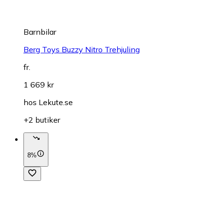
Barnbilar
Berg Toys Buzzy Nitro Trehjuling
fr.
1 669 kr
hos
Lekute.se
+2 butiker
8%