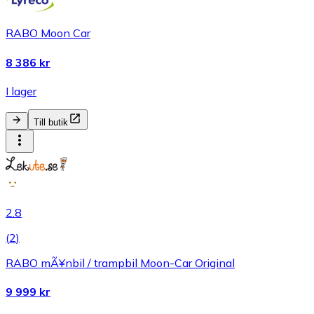
RABO Moon Car
8 386 kr
I lager
Till butik
2.8
(
2
)
RABO mÃ¥nbil / trampbil Moon-Car Original
9 999 kr