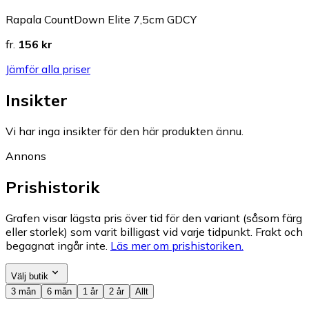
Rapala CountDown Elite 7,5cm GDCY
fr.
156 kr
Jämför alla priser
Insikter
Vi har inga insikter för den här produkten ännu.
Annons
Prishistorik
Grafen visar lägsta pris över tid för den variant (såsom färg
eller storlek) som varit billigast vid varje tidpunkt. Frakt och
begagnat ingår inte.
Läs mer om prishistoriken.
Välj butik
3 mån
6 mån
1 år
2 år
Allt