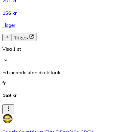
201 kr
156 kr
I lager
Till butik
Visa 1 st
Erbjudande utan direktlänk
fr.
169 kr