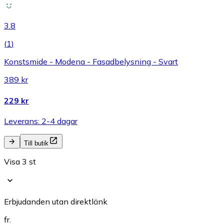
3.8
(
1
)
Konstsmide - Modena - Fasadbelysning - Svart
389 kr
229 kr
Leverans: 2-4 dagar
Till butik
Visa 3 st
Erbjudanden utan direktlänk
fr.