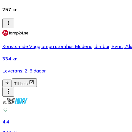
257 kr
Konstsmide Vägglampa utomhus Modena, dimbar, Svart, Alu
334 kr
Leverans: 2-6 dagar
Till butik
4.4