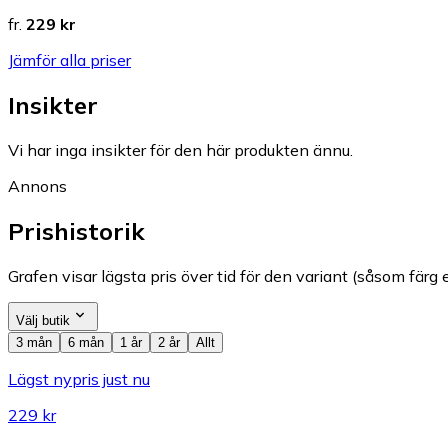
fr.
229 kr
Jämför alla priser
Insikter
Vi har inga insikter för den här produkten ännu.
Annons
Prishistorik
Grafen visar lägsta pris över tid för den variant (såsom färg e
Välj butik
3 mån
6 mån
1 år
2 år
Allt
Lägst nypris just nu
229 kr