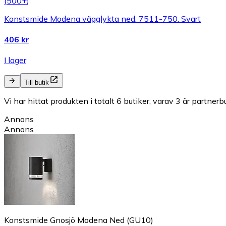
(
500+
)
Konstsmide Modena vägglykta ned. 7511-750. Svart
406 kr
I lager
Till butik
Vi har hittat produkten i totalt 6 butiker, varav 3 är partnerbu
Annons
Annons
Konstsmide Gnosjö Modena Ned (GU10)