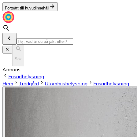
Fortsätt till huvudinnehåll
Sök
Annons
Fasadbelysning
Hem
Trädgård
Utomhusbelysning
Fasadbelysning