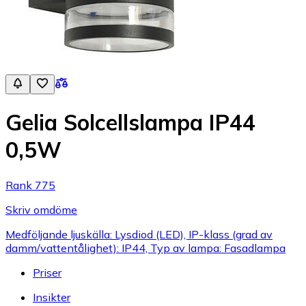
Gelia Solcellslampa IP44
0,5W
Rank 775
Skriv omdöme
Medföljande ljuskälla: Lysdiod (LED), IP-klass (grad av
damm/vattentålighet): IP44, Typ av lampa: Fasadlampa
Priser
Insikter