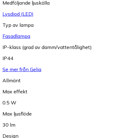
Medföljande ljuskälla
Lysdiod (LED)
Typ av lampa
Fasadlampa
IP-klass (grad av damm/vattentålighet)
IP44
Se mer från Gelia
Allmänt
Max effekt
0.5 W
Max ljusflöde
30 lm
Design