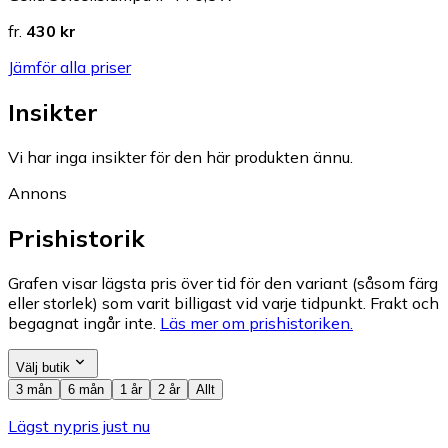
fr.
430 kr
Jämför alla priser
Insikter
Vi har inga insikter för den här produkten ännu.
Annons
Prishistorik
Grafen visar lägsta pris över tid för den variant (såsom färg
eller storlek) som varit billigast vid varje tidpunkt. Frakt och
begagnat ingår inte.
Läs mer om prishistoriken.
Välj butik
3 mån
6 mån
1 år
2 år
Allt
Lägst nypris just nu