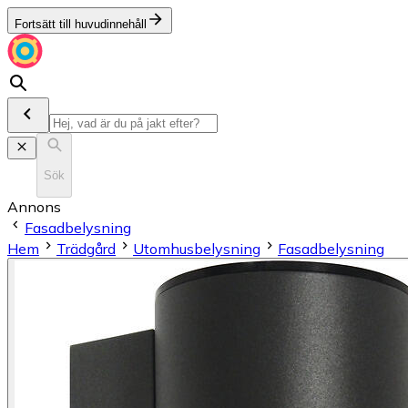
Fortsätt till huvudinnehåll
Sök
Annons
Fasadbelysning
Hem
Trädgård
Utomhusbelysning
Fasadbelysning