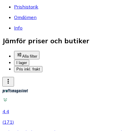
Prishistorik
Omdömen
Info
Jämför priser och butiker
Alla filter
I lager
Pris inkl. frakt
4.4
(
171
)