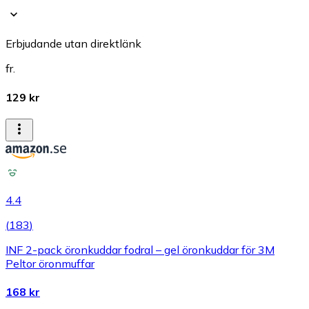
Erbjudande utan direktlänk
fr.
129 kr
4.4
(
183
)
INF 2-pack öronkuddar fodral – gel öronkuddar för 3M
Peltor öronmuffar
168 kr