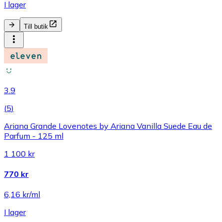
I lager
Till butik
3.9
(
5
)
Ariana Grande Lovenotes by Ariana Vanilla Suede Eau de
Parfum - 125 ml
1 100 kr
770 kr
6,16 kr/ml
I lager