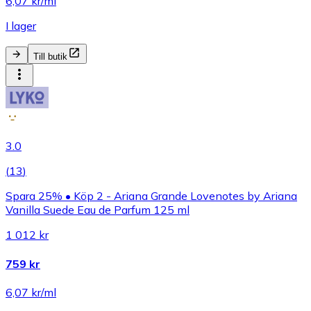
6,07 kr/ml
I lager
Till butik
3.0
(
13
)
Spara 25% • Köp 2 - Ariana Grande Lovenotes by Ariana
Vanilla Suede Eau de Parfum 125 ml
1 012 kr
759 kr
6,07 kr/ml