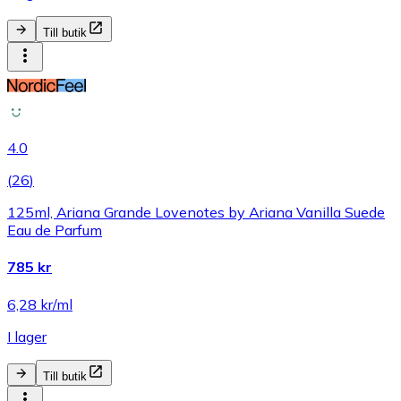
Till butik
4.0
(
26
)
125ml, Ariana Grande Lovenotes by Ariana Vanilla Suede
Eau de Parfum
785 kr
6,28 kr/ml
I lager
Till butik