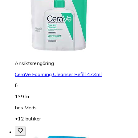
Ansiktsrengöring
CeraVe Foaming Cleanser Refill 473ml
fr.
139 kr
hos
Meds
+12 butiker