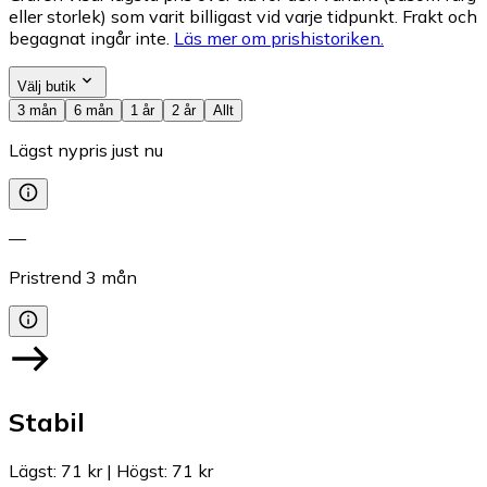
eller storlek) som varit billigast vid varje tidpunkt. Frakt och
begagnat ingår inte.
Läs mer om prishistoriken.
Välj butik
3 mån
6 mån
1 år
2 år
Allt
Lägst nypris just nu
—
Pristrend
3
mån
Stabil
Lägst
:
71 kr
|
Högst
:
71 kr