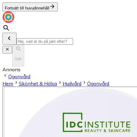
Fortsätt till huvudinnehåll
Sök
Annons
Ögonvård
Hem
Skönhet & Hälsa
Hudvård
Ögonvård