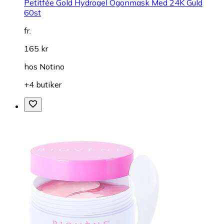
Petitfée Gold Hydrogel Ögonmask Med 24K Guld
60st
fr.
165 kr
hos
Notino
+4 butiker