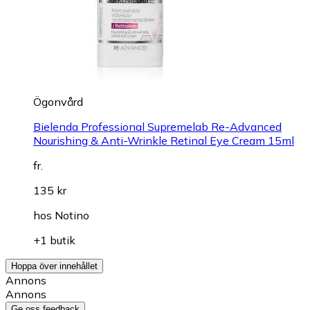
Ögonvård
Bielenda Professional Supremelab Re-Advanced
Nourishing & Anti-Wrinkle Retinal Eye Cream 15ml
fr.
135 kr
hos
Notino
+1 butik
Hoppa över innehållet
Annons
Annons
Ge oss feedback