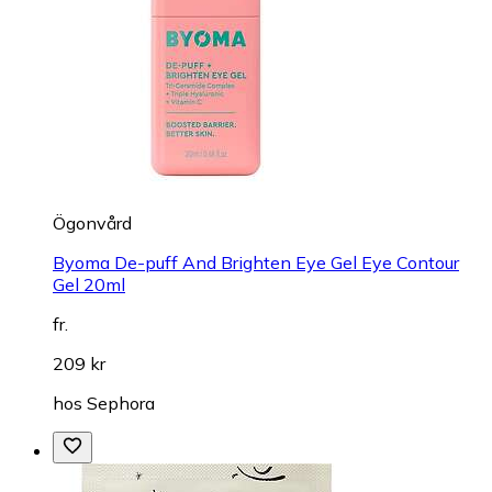
Ögonvård
Byoma De-puff And Brighten Eye Gel Eye Contour
Gel 20ml
fr.
209 kr
hos
Sephora