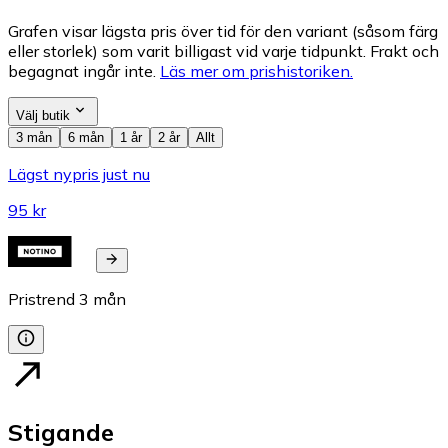
Grafen visar lägsta pris över tid för den variant (såsom färg
eller storlek) som varit billigast vid varje tidpunkt. Frakt och
begagnat ingår inte.
Läs mer om prishistoriken.
Välj butik
3 mån
6 mån
1 år
2 år
Allt
Lägst nypris just nu
95 kr
Pristrend
3
mån
Stigande