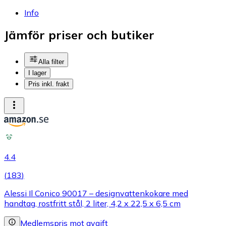
Info
Jämför priser och butiker
Alla filter
I lager
Pris inkl. frakt
4.4
(
183
)
Alessi Il Conico 90017 – designvattenkokare med
handtag, rostfritt stål, 2 liter, 4,2 x 22,5 x 6,5 cm
Medlemspris mot avgift