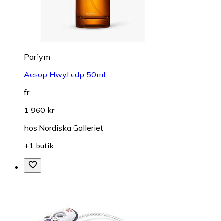
Parfym
Aesop Hwyl edp 50ml
fr.
1 960 kr
hos
Nordiska Galleriet
+1 butik