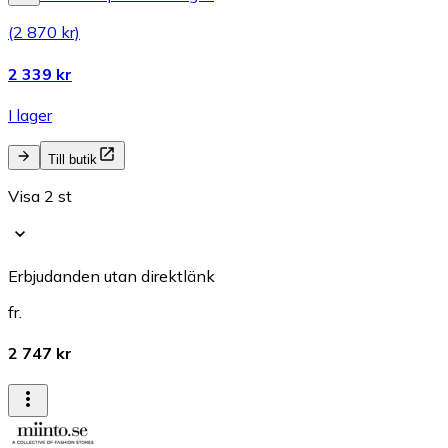
(2 870 kr)
2 339 kr
I lager
Till butik
Visa 2 st
Erbjudanden utan direktlänk
fr.
2 747 kr