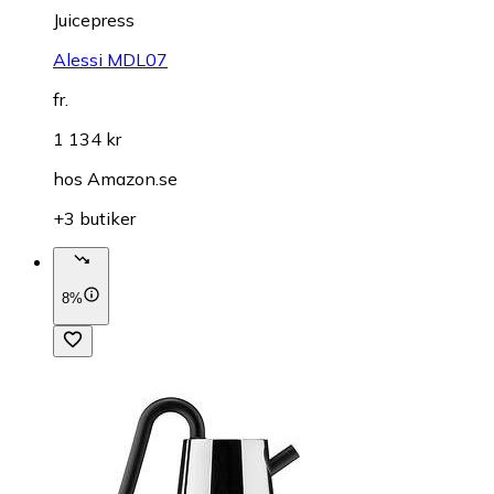
Juicepress
Alessi MDL07
fr.
1 134 kr
hos
Amazon.se
+3 butiker
8%