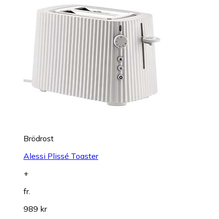
Brödrost
Alessi Plissé Toaster
+
fr.
989 kr