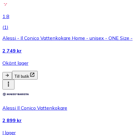
1.8
(
1
)
Alessi - Il Conico Vattenkokare Home - unisex - ONE Size -
2 749 kr
Okänt lager
Till butik
Alessi Il Conico Vattenkokare
2 899 kr
I lager