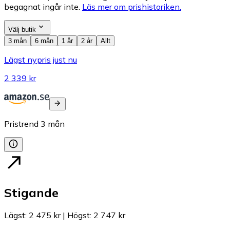
begagnat ingår inte.
Läs mer om prishistoriken.
Välj butik
3 mån
6 mån
1 år
2 år
Allt
Lägst nypris just nu
2 339 kr
Pristrend
3
mån
Stigande
Lägst
:
2 475 kr
|
Högst
:
2 747 kr