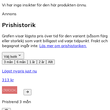
Vi har inga insikter för den här produkten ännu.
Annons
Prishistorik
Grafen visar lägsta pris över tid för den variant (såsom färg
eller storlek) som varit billigast vid varje tidpunkt. Frakt och
begagnat ingår inte.
Läs mer om prishistoriken.
Välj butik
3 mån
6 mån
1 år
2 år
Allt
Lägst nypris just nu
313 kr
Pristrend
3
mån