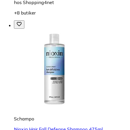
hos
Shopping4net
+8 butiker
Schampo
Nioxin Hair Fall Defense Shampoo 475ml