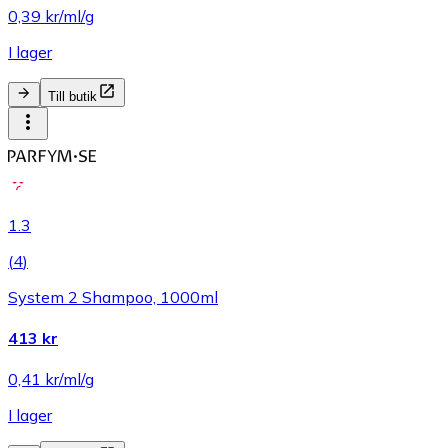
0,39 kr/ml/g
I lager
Till butik
1.3
(
4
)
System 2 Shampoo, 1000ml
413 kr
0,41 kr/ml/g
I lager