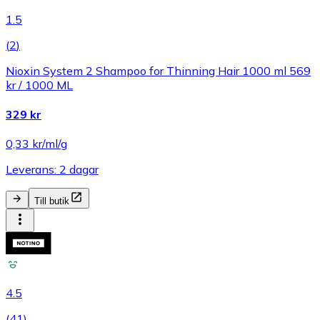
1.5
(
2
)
Nioxin System 2 Shampoo for Thinning Hair 1000 ml 569
kr / 1000 ML
329 kr
0,33 kr/ml/g
Leverans: 2 dagar
Till butik
4.5
(
41
)