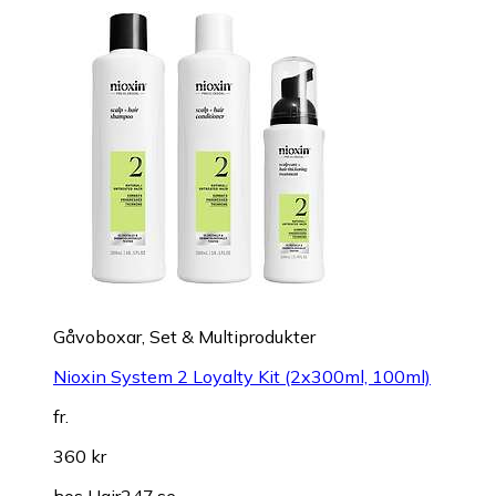
Gåvoboxar, Set & Multiprodukter
Nioxin System 2 Loyalty Kit (2x300ml, 100ml)
fr.
360 kr