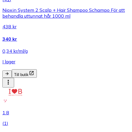
Nioxin System 2 Scalp + Hair Shampoo Schampo För att
behandla uttunnat hår 1000 ml
438 kr
340 kr
0,34 kr/ml/g
I lager
Till butik
1.8
(
1
)