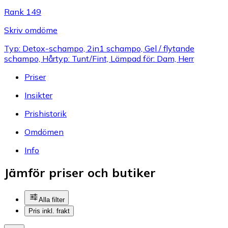
Rank 149
Skriv omdöme
Typ: Detox-schampo, 2in1 schampo, Gel / flytande
schampo, Hårtyp: Tunt/Fint, Lämpad för: Dam, Herr
Priser
Insikter
Prishistorik
Omdömen
Info
Jämför priser och butiker
Alla filter
Pris inkl. frakt