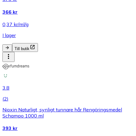
366 kr
0,37 kr/ml/g
I lager
Till butik
3.8
(
2
)
Nioxin Naturligt, synligt tunnare hår Rengöringsmedel
Schampo 1000 ml
393 kr