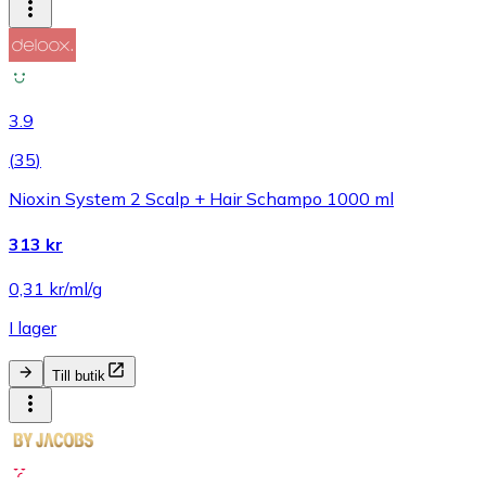
3.9
(
35
)
Nioxin System 2 Scalp + Hair Schampo 1000 ml
313 kr
0,31 kr/ml/g
I lager
Till butik