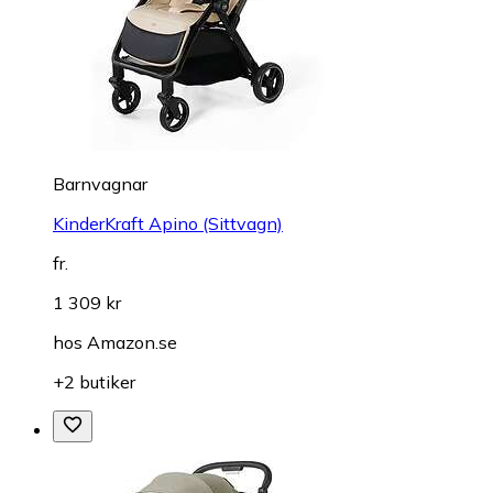
Barnvagnar
KinderKraft Apino (Sittvagn)
fr.
1 309 kr
hos
Amazon.se
+2 butiker