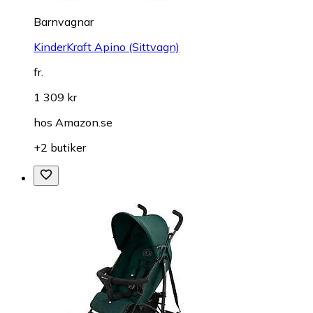
Barnvagnar
KinderKraft Apino (Sittvagn)
fr.
1 309 kr
hos
Amazon.se
+2 butiker