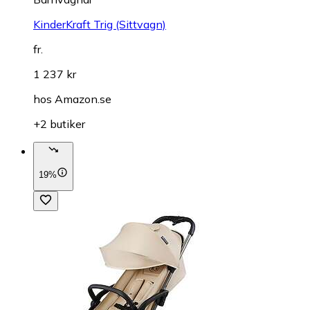
KinderKraft Trig (Sittvagn)
fr.
1 237 kr
hos
Amazon.se
+2 butiker
19%