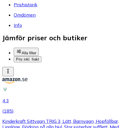
Prishistorik
Omdömen
Info
Jämför priser och butiker
Alla filter
Pris inkl. frakt
4.3
(
185
)
Kinderkraft Sittvagn TRIG 3, Lätt, Barnvagn, Hopfällbar,
Liggläge, Fjädring på alla hjul, Stor justerbar sufflett, Med