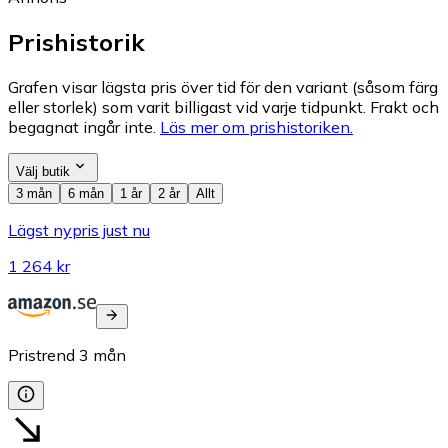
Prishistorik
Grafen visar lägsta pris över tid för den variant (såsom färg
eller storlek) som varit billigast vid varje tidpunkt. Frakt och
begagnat ingår inte.
Läs mer om prishistoriken.
Välj butik
3 mån
6 mån
1 år
2 år
Allt
Lägst nypris just nu
1 264 kr
Pristrend
3
mån