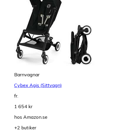
Barnvagnar
Cybex Agis (Sittvagn)
fr.
1 654 kr
hos
Amazon.se
+2 butiker