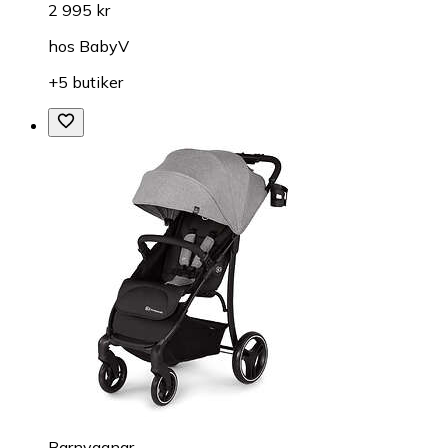
2 995 kr
hos
BabyV
+5 butiker
Barnvagnar