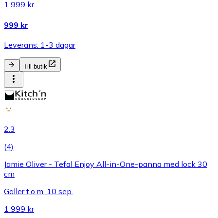
1 999 kr
999 kr
Leverans: 1-3 dagar
Till butik
2.3
(
4
)
Jamie Oliver - Tefal Enjoy All-in-One-panna med lock 30
cm
Gäller t.o.m. 10 sep.
1 999 kr