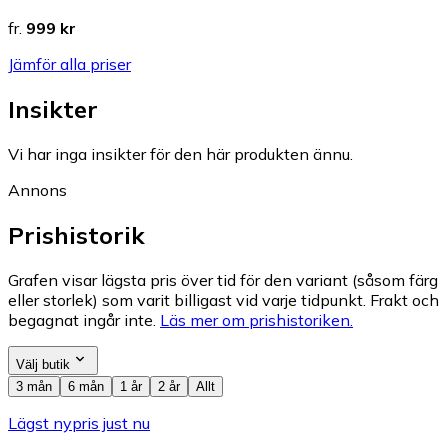
fr.
999 kr
Jämför alla priser
Insikter
Vi har inga insikter för den här produkten ännu.
Annons
Prishistorik
Grafen visar lägsta pris över tid för den variant (såsom färg
eller storlek) som varit billigast vid varje tidpunkt. Frakt och
begagnat ingår inte.
Läs mer om prishistoriken.
Välj butik
3 mån
6 mån
1 år
2 år
Allt
Lägst nypris just nu