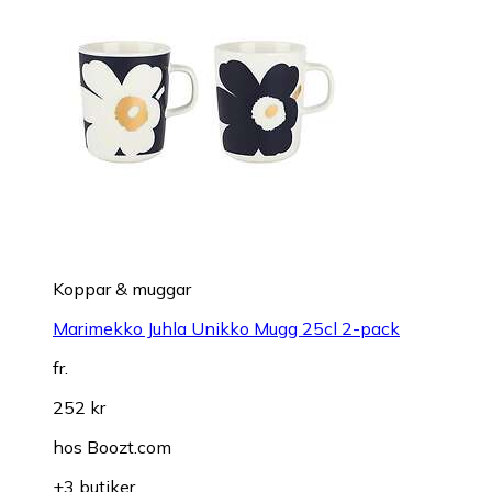
Koppar & muggar
Marimekko Juhla Unikko Mugg 25cl 2-pack
fr.
252 kr
hos
Boozt.com
+3 butiker