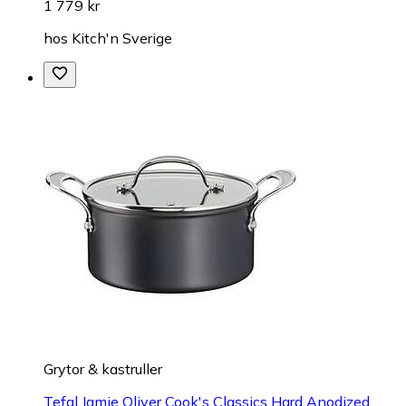
1 779 kr
hos
Kitch'n Sverige
Grytor & kastruller
Tefal Jamie Oliver Cook's Classics Hard Anodized