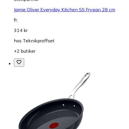
Jamie Oliver Everyday Kitchen SS Frypan 28 cm
fr.
314 kr
hos
Teknikproffset
+2 butiker