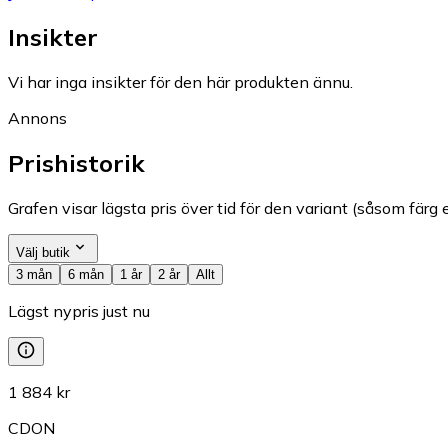
Insikter
Vi har inga insikter för den här produkten ännu.
Annons
Prishistorik
Grafen visar lägsta pris över tid för den variant (såsom färg e
Välj butik
3 mån
6 mån
1 år
2 år
Allt
Lägst nypris just nu
1 884 kr
CDON