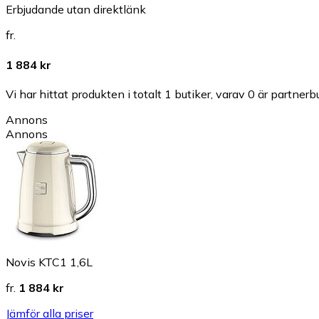
Erbjudande utan direktlänk
fr.
1 884 kr
Vi har hittat produkten i totalt 1 butiker, varav 0 är partnerbu
Annons
Annons
Novis KTC1 1,6L
fr.
1 884 kr
Jämför alla priser