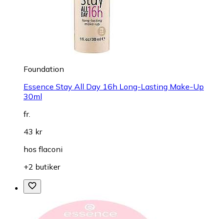
Foundation
Essence Stay All Day 16h Long-Lasting Make-Up
30ml
fr.
43 kr
hos
flaconi
+2 butiker