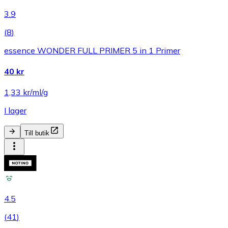
3.9
(
8
)
essence WONDER FULL PRIMER 5 in 1 Primer
40 kr
1,33 kr/ml/g
I lager
Till butik
4.5
(
41
)