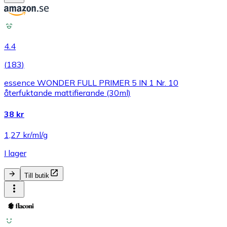
4.4
(
183
)
essence WONDER FULL PRIMER 5 IN 1 Nr. 10
återfuktande mattifierande (30ml)
38 kr
1,27 kr/ml/g
I lager
Till butik