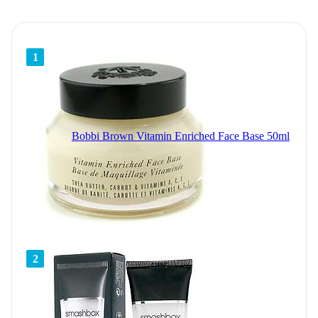
1
Bobbi Brown Vitamin Enriched Face Base 50ml
2