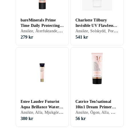
bareMinerals Prime
Charlotte Tilbury
Time Daily Protecting
Invisible UV Flawless
Ansikte, Återfuktande, Solskydd
Ansikte, Solskydd, Porminimering
Primer SPF30 30ml
Poreless Primer SPF50
30ml
279 kr
541 kr
Estee Lauder Futurist
Catrice Ten!sational
Aqua Brillance Watery
10in1 Dream Primer
Ansikte, Alla, Mjukgörande, Återfuktande, Lyster, Solskydd, Kräm
Ansikte, Ögon, Alla, Mogen, Mjukgörande, Återfuktande, Lyster, Motverkar åldrande, Solskydd, Porminimering, Kräm
Glow Primer 40ml
30ml
380 kr
56 kr