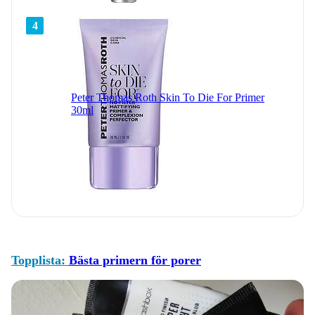
4
Peter Thomas Roth Skin To Die For Primer
30ml
Topplista:
Bästa primern för porer