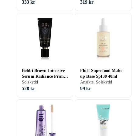
333 kr
319 kr
Bobbi Brown Intensive
Fluff Superfood Make-
Serum Radiance Primer
up Base Spf30 40ml
SPF25 Sminkprimer
Solskydd
Ansikte, Solskydd
SPF 25 40ml female
528 kr
99 kr