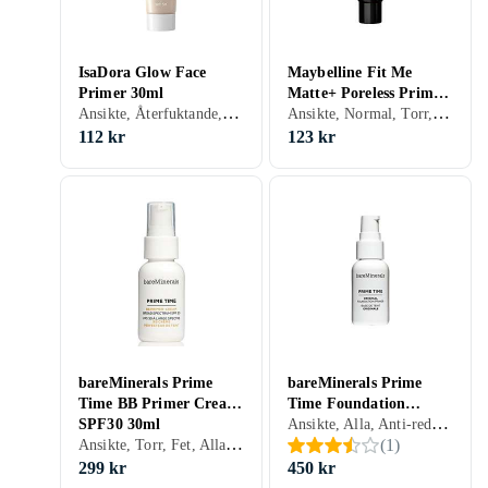
IsaDora Glow Face
Maybelline Fit Me
Primer 30ml
Matte+ Poreless Primer
Ansikte, Återfuktande, Solskydd
Ansikte, Normal, Torr, Fet, Alla, Lyster, Solskydd, Matt, Porminimering
30ml
112 kr
123 kr
bareMinerals Prime
bareMinerals Prime
Time BB Primer Cream
Time Foundation
Ansikte, Alla, Anti-redness, Mjukgörande, Återfuktande, Lyster, Solskydd, Färgkorrigering, Silikonfri, Porminimering, Gel
SPF30 30ml
Primer 30ml
Ansikte, Torr, Fet, Alla, Mogen, Anti-redness, Mjukgörande, Lyster, Solskydd, Porminimering, Kräm
(
1
)
299 kr
450 kr