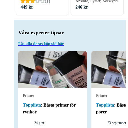
(
1
)
Ansikte, Lyster, Solskydd
449 kr
246 kr
Våra experter tipsar
Läs alla deras köpråd här
Primer
Primer
Topplista
:
Bästa primer för
Topplista
:
Bästa
rynkor
porer
24 juni
23 september