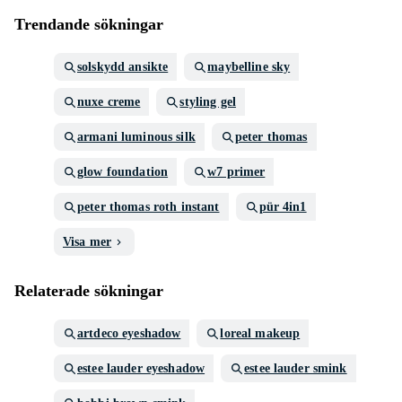
Trendande sökningar
solskydd ansikte
maybelline sky
nuxe creme
styling gel
armani luminous silk
peter thomas
glow foundation
w7 primer
peter thomas roth instant
pür 4in1
Visa mer
Relaterade sökningar
artdeco eyeshadow
loreal makeup
estee lauder eyeshadow
estee lauder smink