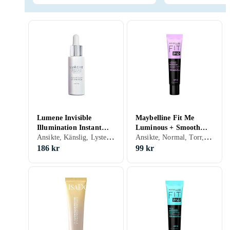
Lumene Invisible
Maybelline Fit Me
Illumination Instant
Luminous + Smooth
Ansikte, Känslig, Lyster, Solskydd, Kräm
Ansikte, Normal, Torr, Fet, Mjukgörande, Återfuktande, Lyster, Solskydd, Matt
Glow UV Primer SPF30
Primer 30ml
186 kr
99 kr