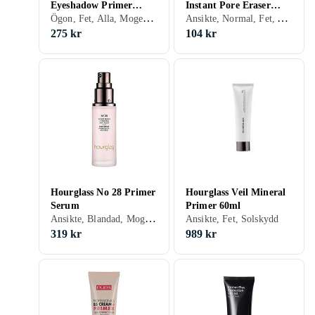
Eyeshadow Primer
Instant Pore Eraser
Ögon, Fet, Alla, Mogen, Lyster, Motverkar åldrande, Solskydd, Matt, Kräm
Ansikte, Normal, Fet, Alla, Mjukgörande, Solskydd, Matt, Porminimering, Kräm
Potion 10ml
22ml
275 kr
104 kr
Hourglass No 28 Primer
Hourglass Veil Mineral
Serum
Primer 60ml
Ansikte, Blandad, Mogen, Återfuktande, Motverkar åldrande, Solskydd, Matt, Kräm
Ansikte, Fet, Solskydd
319 kr
989 kr