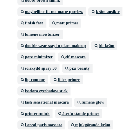
bobbi brown smink
maybelline fit me matte poreless
kräm ansikte
finish face
matt primer
lumene moisturizer
double wear stay in place makeup
bb kräm
pore minimizer
elf mascara
solskydd spray 30
pixi beauty
lip contour
filler primer
isadora eyeshadow stick
lash sensational mascara
lumene glow
primer smink
återfuktande primer
l oreal paris mascara
mjukgörande kräm