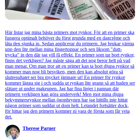
Här listar jag mina bästa primers mot rynkor. För att en primer ska
fungera optimalt behöver du först grunda med en dagcrème och
låta den sjunka in. Sedan applicerar du primern. Jag brukar värma
upp den lite mellan mina fingertoppar och sen liksom "dutt-
trycka" in den där jag vill få effekt. En primer som tar bort rynkor,
finns det verkligen? Jag måste säga att det nog beror helt på vad
man menar. Om man tror att en primer kan ta bort djupa rynkor så
kommer man nog bli besviken, men den kan absolut göra så
slutresultatet ser bra mycket jämnare ut! En primer för rynkor
kommer lägga sig i och sudda ut rynkan lite grann så att huden ser
slätare ut under makeupen. Jag har fina linjer i pannan där
primern verkligen kan göra underverk! Men mot mina djupa
bekymmersrynkor mellan ögonbrynen har jag hittills inte hittat
någon primer som suddar ut dom helt. Letandet fortsätter dock,
för hittar jag den primern kommer ni vara de första som får veta
det.
Therese Parner