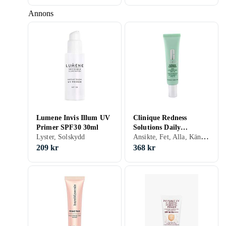
Annons
Lumene Invis Illum UV
Clinique Redness
Primer SPF30 30ml
Solutions Daily
Ansikte, Fet, Alla, Känslig, Anti-redness, Återfuktande, Solskydd, Porminimering, Kräm
Lyster, Solskydd
Protective Base SPF15
40ml
209 kr
368 kr