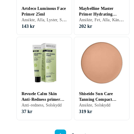
Artdeco Luminous Face
Maybelline Master
Primer 25ml
Primer Hydrating
Ansikte, Alla, Lyster, Solskydd
Ansikte, Fet, Alla, Känslig, Anti-redness, Mjukgörande, Återfuktande, Lyster, Solskydd, Porminimering, Kräm
Primer 30ml
143 kr
202 kr
Revuele Calm Skin
Shiseido Sun Care
Anti-Redness primer
Tanning Compact
against redness SPF 15
Anti-redness, Solskydd
Foundation SPF10 12g
Ansikte, Solskydd
40ml
37 kr
319 kr