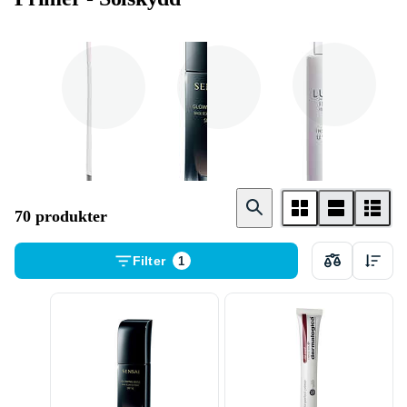
Lumene
Dermalogica
Sensai
70 produkter
Filter
1