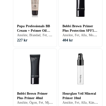
Pupa Professionals BB
Bobbi Brown Primer
Cream + Primer Oil
Plus Protection SPF50
Ansikte, Blandad, Fet, Alla, Återfuktande, Solskydd, Färgkorrigering, Kräm
Ansikte, Fet, Alla, Mogen, Mjukgörande, Solskydd
Free SPF 20 50ml
40ml
227 kr
404 kr
Bobbi Brown Primer
Hourglass Veil Mineral
Plus Primer 40ml
Primer 10ml
Ansikte, Ögon, Fet, Mjukgörande, Återfuktande, Solskydd, Matt, Porminimering, Kräm
Ansikte, Fet, Alla, Känslig, Mogen, Anti-redness, Lyster, Motverkar åldrande, Solskydd, Matt, Färgkorrigering, Porminimering, Kräm