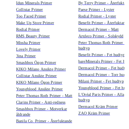
Idun Minerals Primer
By Terry Primer - Återfuktan
Collistar Primer
Paese Primer - Lyster
Too Faced Primer
Rodial Primer - Lyster
Make Up Store Primer
Benefit Primer - Återfuktande
Rodial Primer
Dermacol Primer - Matt
RMS Beauty Primer
Artdeco Primer - Solskydd
Missha Primer
Peter Thomas Roth Primer - A
hudtyp
Lovely Primer
Benefit Primer - Fet hudtyp
3ina Primer
bareMinerals Primer - Fet hu
Smashbox Ögon Primer
Dermacol Primer - Fet hudtyp
KIKO Milano Ansikte Primer
Dermacol Primer - Torr hudt
Collistar Ansikte Primer
Milani Primer - Fet hudtyp
KIKO Milano Ögon Primer
Youngblood Primer - Fet hud
Youngblood Ansikte Primer
L'Oréal Paris Primer - Alla
Peter Thomas Roth Primer - Matt
hudtyp
Clarins Primer - Anti-redness
Dermacol Kräm Primer
Smashbox Primer - Motverkar
ZAO Kräm Primer
åldrande
Banila Co. Primer - Återfuktande