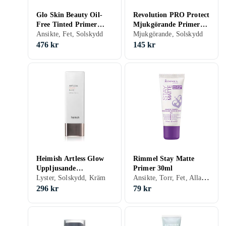
Glo Skin Beauty Oil-
Revolution PRO Protect
Free Tinted Primer
Mjukgörande Primer
50ml
Ansikte, Fet, Solskydd
SPF 50 27ml
Mjukgörande, Solskydd
476 kr
145 kr
Heimish Artless Glow
Rimmel Stay Matte
Uppljusande
Primer 30ml
Ansikte, Torr, Fet, Alla, Återfuktande, Solskydd, Matt, Porminimering, Kräm
sminkprimer SPF 50+
Lyster, Solskydd, Kräm
40g female
296 kr
79 kr