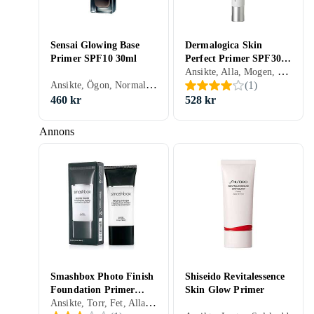
Sensai Glowing Base
Dermalogica Skin
Primer SPF10 30ml
Perfect Primer SPF30
Ansikte, Alla, Mogen, Återfuktande, Motverkar åldrande, Solskydd, Porminimering, Kräm
22ml
Ansikte, Ögon, Normal, Torr, Alla, Mogen, Mjukgörande, Återfuktande, Lyster, Solskydd, Kräm
(
1
)
460 kr
528 kr
Annons
Smashbox Photo Finish
Shiseido Revitalessence
Foundation Primer
Skin Glow Primer
Ansikte, Torr, Fet, Alla, Mogen, Anti-redness, Mjukgörande, Återfuktande, Lyster, Motverkar åldrande, Solskydd, Matt, Färgkorrigering, Porminimering, Kräm
30ml