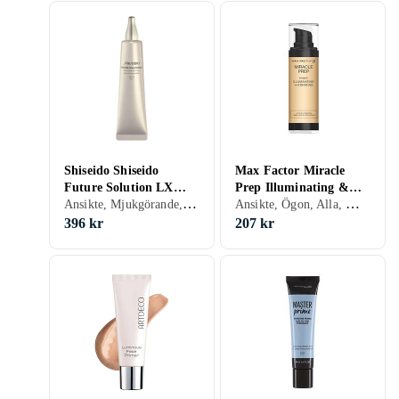
Shiseido Shiseido
Max Factor Miracle
Future Solution LX
Prep Illuminating &
Ansikte, Mjukgörande, Solskydd, Gel
Ansikte, Ögon, Alla, Mjukgörande, Återfuktande, Lyster, Solskydd, Kräm
Infinite Treatment
Hydrating Primer
Primer 40ml
396 kr
207 kr