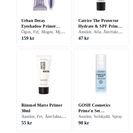
Urban Decay
Catrice The Protector
Eyeshadow Primer
Hydrate & SPF Primer
Ögon, Fet, Mogen, Mjukgörande, Motverkar åldrande, Solskydd, Porminimering, Kräm
Ansikte, Alla, Återfuktande, Solskydd
Potion 5ml
22ml
159 kr
47 kr
Rimmel Matte Primer
GOSH Cosmetics
30ml
Prime'n Set
Ansikte, Fet, Återfuktande, Lyster, Solskydd, Matt, Kräm
Sminkfixerande spray
Ansikte, Solskydd, Spray
50ml female
55 kr
98 kr