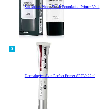
Smashbox Photo Finish Foundation Primer 30ml
3
Dermalogica Skin Perfect Primer SPF30 22ml