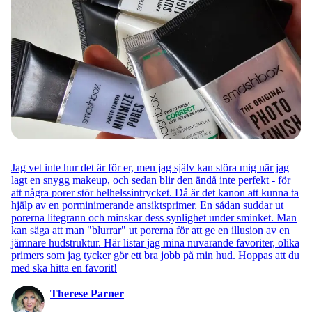
Jag vet inte hur det är för er, men jag själv kan störa mig när jag
lagt en snygg makeup, och sedan blir den ändå inte perfekt - för
att några porer stör helhelssintrycket. Då är det kanon att kunna ta
hjälp av en porminimerande ansiktsprimer. En sådan suddar ut
porerna litegrann och minskar dess synlighet under sminket. Man
kan säga att man "blurrar" ut porerna för att ge en illusion av en
jämnare hudstruktur. Här listar jag mina nuvarande favoriter, olika
primers som jag tycker gör ett bra jobb på min hud. Hoppas att du
med ska hitta en favorit!
Therese Parner