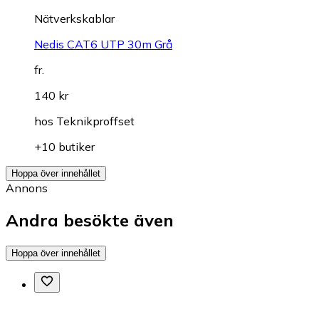
Nätverkskablar
Nedis CAT6 UTP 30m Grå
fr.
140 kr
hos
Teknikproffset
+10 butiker
Hoppa över innehållet
Annons
Andra besökte även
Hoppa över innehållet