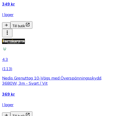
349 kr
I lager
Till butik
4.3
(
113
)
Nedis Grenuttag 10-Vägs med Överspänningsskydd,
3680W, 3m - Svart / Vit
369 kr
I lager