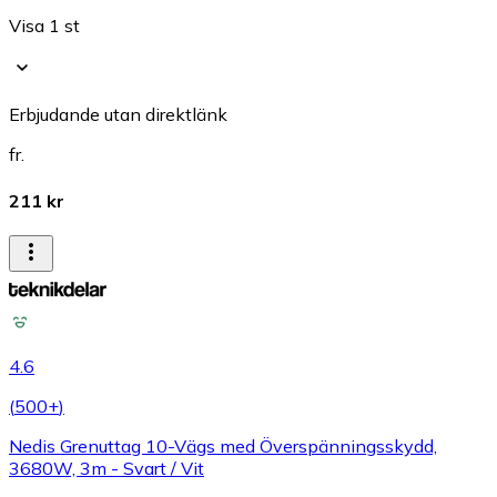
Visa 1 st
Erbjudande utan direktlänk
fr.
211 kr
4.6
(
500+
)
Nedis Grenuttag 10-Vägs med Överspänningsskydd,
3680W, 3m - Svart / Vit