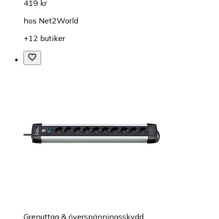
419 kr
hos
Net2World
+12 butiker
Grenuttag & överspänningsskydd