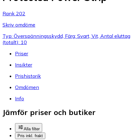
Rank 202
Skriv omdöme
Typ: Överspänningsskydd, Färg: Svart, Vit, Antal eluttag
(totalt): 10
Priser
Insikter
Prishistorik
Omdömen
Info
Jämför priser och butiker
Alla filter
Pris inkl. frakt