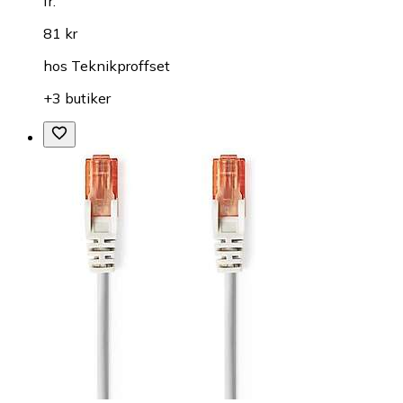
fr.
81 kr
hos
Teknikproffset
+3 butiker