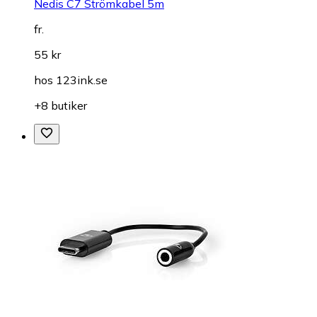
Nedis C7 Strömkabel 5m
fr.
55 kr
hos
123ink.se
+8 butiker