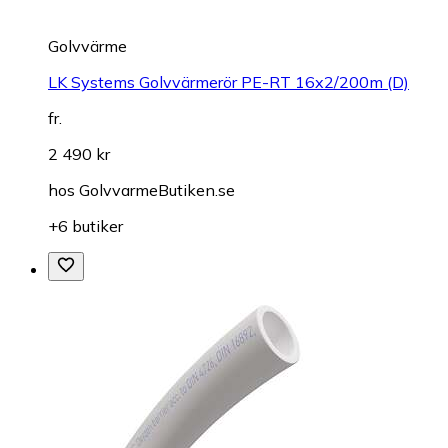
Golvvärme
LK Systems Golvvärmerör PE-RT 16x2/200m (D)
fr.
2 490 kr
hos
GolvvarmeButiken.se
+6 butiker