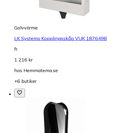
Golvvärme
LK Systems Kopplingsskåp VUK 1876498
fr.
1 216 kr
hos
Hemmatema.se
+6 butiker