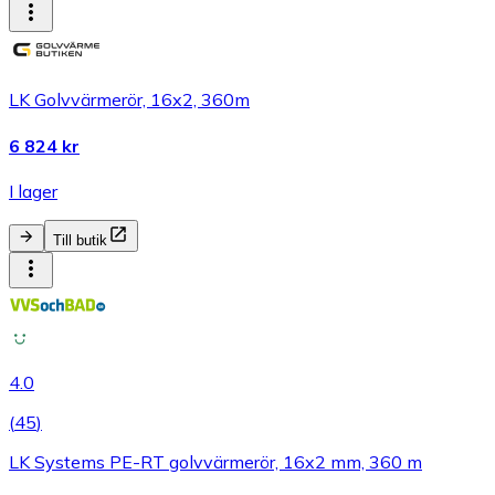
LK Golvvärmerör, 16x2, 360m
6 824 kr
I lager
Till butik
4.0
(
45
)
LK Systems PE-RT golvvärmerör, 16x2 mm, 360 m