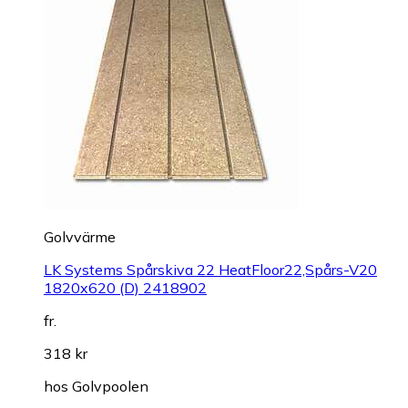
Golvvärme
LK Systems Spårskiva 22 HeatFloor22,Spårs-V20
1820x620 (D) 2418902
fr.
318 kr
hos
Golvpoolen