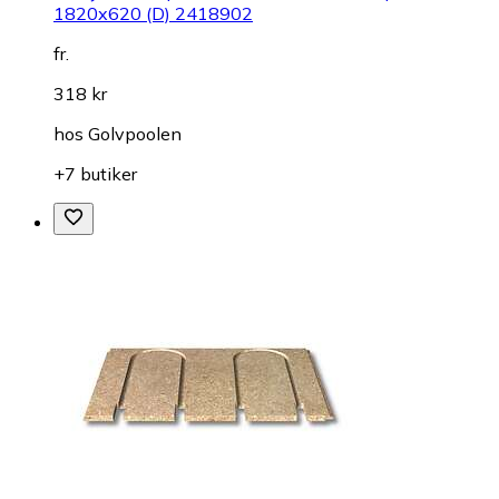
1820x620 (D) 2418902
fr.
318 kr
hos
Golvpoolen
+7 butiker