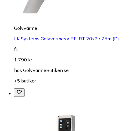
Golvvärme
LK Systems Golvvärmerör PE-RT 20x2 / 75m (D)
fr.
1 790 kr
hos
GolvvarmeButiken.se
+5 butiker