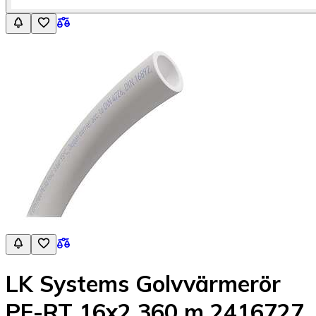
LK Systems Golvvärmerör
PE-RT 16x2 360 m 2416727