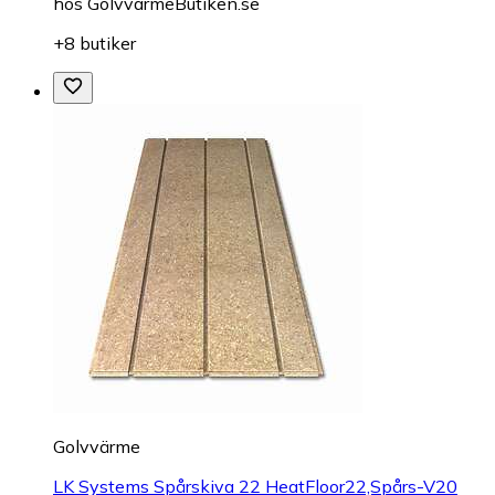
hos
GolvvarmeButiken.se
+8 butiker
Golvvärme
LK Systems Spårskiva 22 HeatFloor22,Spårs-V20