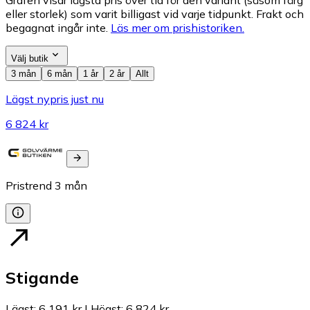
eller storlek) som varit billigast vid varje tidpunkt. Frakt och
begagnat ingår inte.
Läs mer om prishistoriken.
Välj butik
3 mån
6 mån
1 år
2 år
Allt
Lägst nypris just nu
6 824 kr
Pristrend
3
mån
Stigande
Lägst
:
6 191 kr
|
Högst
:
6 824 kr