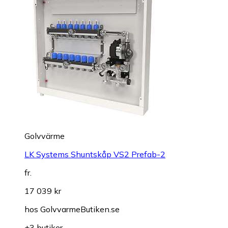
Golvvärme
LK Systems Shuntskåp VS2 Prefab-2
fr.
17 039 kr
hos
GolvvarmeButiken.se
+3 butiker