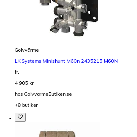
Golvvärme
LK Systems Minishunt M60n 2435215 M60N
fr.
4 905 kr
hos
GolvvarmeButiken.se
+8 butiker