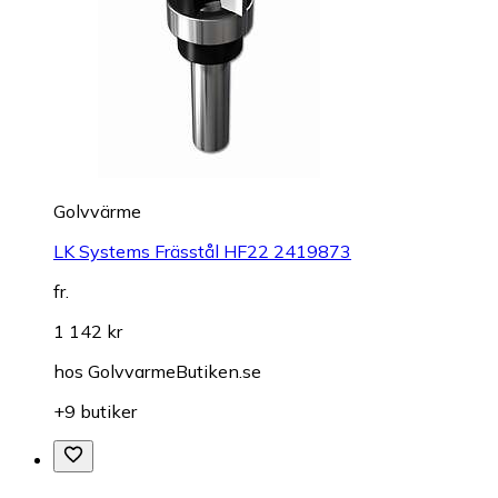
Golvvärme
LK Systems Frässtål HF22 2419873
fr.
1 142 kr
hos
GolvvarmeButiken.se
+9 butiker