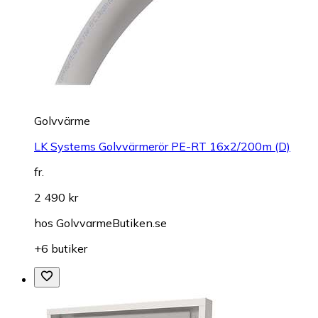
Golvvärme
LK Systems Golvvärmerör PE-RT 16x2/200m (D)
fr.
2 490 kr
hos
GolvvarmeButiken.se
+6 butiker