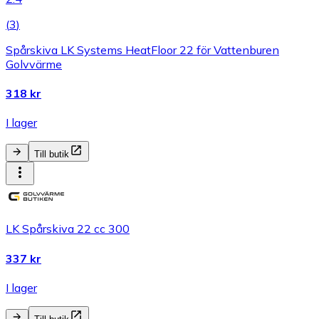
(
3
)
Spårskiva LK Systems HeatFloor 22 för Vattenburen
Golvvärme
318 kr
I lager
Till butik
LK Spårskiva 22 cc 300
337 kr
I lager