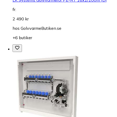
LK Systems Golvvärmerör PE-RT 16x2/200m (D)
fr.
2 490 kr
hos
GolvvarmeButiken.se
+6 butiker