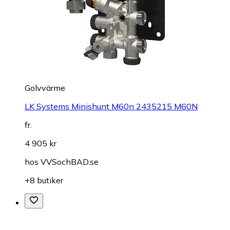
Golvvärme
LK Systems Minishunt M60n 2435215 M60N
fr.
4 905 kr
hos
VVSochBAD.se
+8 butiker