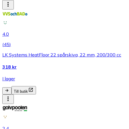
4.0
(
45
)
LK Systems HeatFloor 22 spårskiva, 22 mm, 200/300 cc
318 kr
I lager
Till butik
2.4