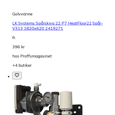
Golvvärme
LK Systems Spårskiva 22 P7 HeatFloor22,Spår-
V313 1820x620 2419271
fr.
396 kr
hos
Proffsmagasinet
+4 butiker