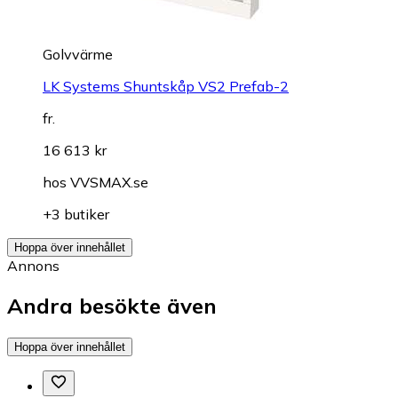
Golvvärme
LK Systems Shuntskåp VS2 Prefab-2
fr.
16 613 kr
hos
VVSMAX.se
+3 butiker
Hoppa över innehållet
Annons
Andra besökte även
Hoppa över innehållet