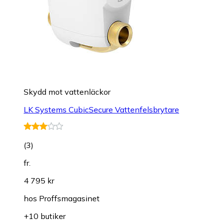
Skydd mot vattenläckor
LK Systems CubicSecure Vattenfelsbrytare
(
3
)
fr.
4 795 kr
hos
Proffsmagasinet
+10 butiker