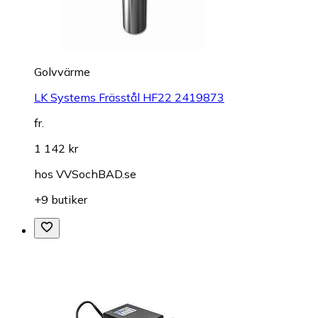
Golvvärme
LK Systems Frässtål HF22 2419873
fr.
1 142 kr
hos
VVSochBAD.se
+9 butiker