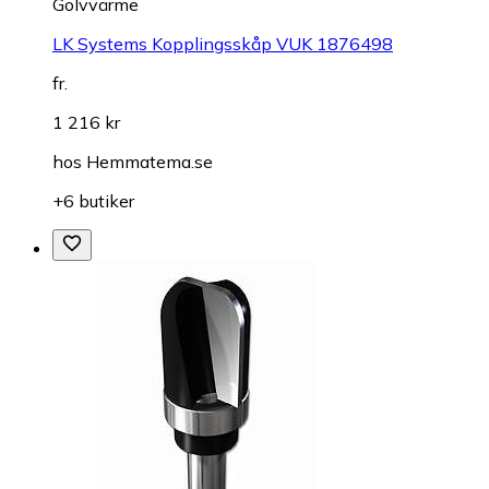
Golvvärme
LK Systems Kopplingsskåp VUK 1876498
fr.
1 216 kr
hos
Hemmatema.se
+6 butiker