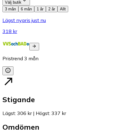
Välj butik
3 mån
6 mån
1 år
2 år
Allt
Lägst nypris just nu
318 kr
Pristrend
3
mån
Stigande
Lägst
:
306 kr
|
Högst
:
337 kr
Omdömen