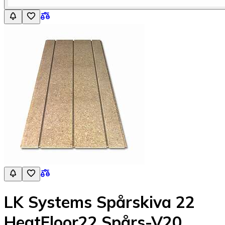
LK Systems Spårskiva 22
HeatFloor22,Spårs-V20