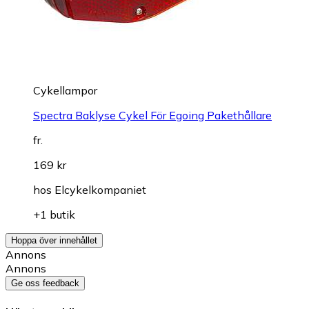
Cykellampor
Spectra Baklyse Cykel För Egoing Pakethållare
fr.
169 kr
hos
Elcykelkompaniet
+1 butik
Hoppa över innehållet
Annons
Annons
Ge oss feedback