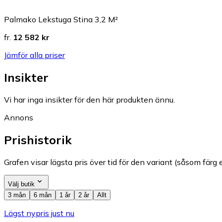
Palmako Lekstuga Stina 3,2 M²
fr.
12 582 kr
Jämför alla priser
Insikter
Vi har inga insikter för den här produkten ännu.
Annons
Prishistorik
Grafen visar lägsta pris över tid för den variant (såsom färg e
Välj butik
3 mån
6 mån
1 år
2 år
Allt
Lägst nypris just nu