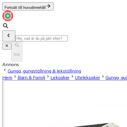
Fortsätt till huvudinnehåll
Sök
Annons
Gunga, gungställning & lekställning
Hem
Barn & Familj
Leksaker
Uteleksaker
Gunga, gun