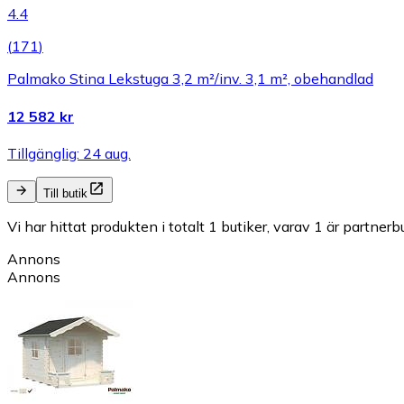
4.4
(
171
)
Palmako Stina Lekstuga 3,2 m²/inv. 3,1 m², obehandlad
12 582 kr
Tillgänglig: 24 aug.
Till butik
Vi har hittat produkten i totalt 1 butiker, varav 1 är partnerbu
Annons
Annons