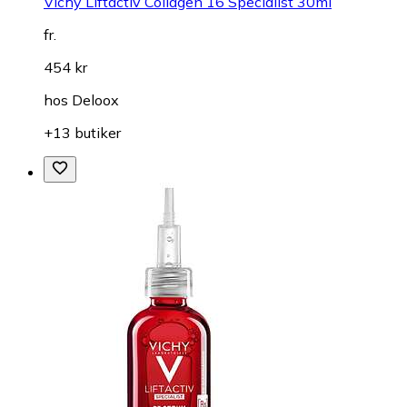
Vichy Liftactiv Collagen 16 Specialist 30ml
fr.
454 kr
hos
Deloox
+13 butiker