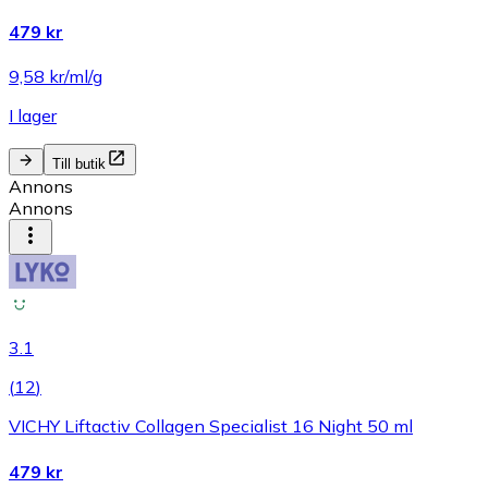
479 kr
9,58 kr/ml/g
I lager
Till butik
Annons
Annons
3.1
(
12
)
VICHY Liftactiv Collagen Specialist 16 Night 50 ml
479 kr