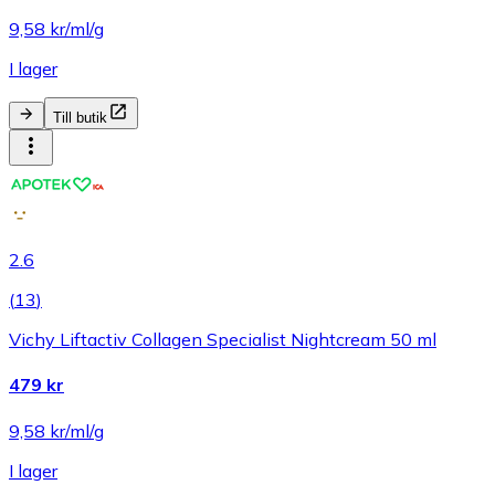
9,58 kr/ml/g
I lager
Till butik
2.6
(
13
)
Vichy Liftactiv Collagen Specialist Nightcream 50 ml
479 kr
9,58 kr/ml/g
I lager