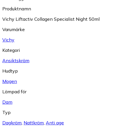
Produktnamn
Vichy Liftactiv Collagen Specialist Night 50ml
Varumärke
Vichy
Kategori
Ansiktskräm
Hudtyp
Mogen
Lämpad för
Dam
Typ
Dagkräm
,
Nattkräm
,
Anti age