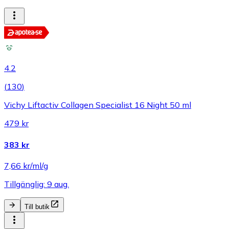
4.2
(
130
)
Vichy Liftactiv Collagen Specialist 16 Night 50 ml
479 kr
383 kr
7,66 kr/ml/g
Tillgänglig: 9 aug.
Till butik