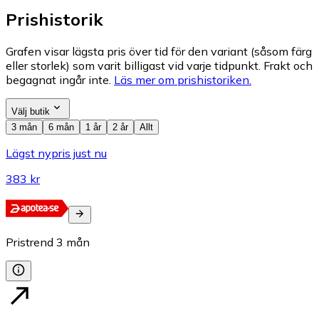
Prishistorik
Grafen visar lägsta pris över tid för den variant (såsom färg
eller storlek) som varit billigast vid varje tidpunkt. Frakt och
begagnat ingår inte.
Läs mer om prishistoriken.
Välj butik
3 mån
6 mån
1 år
2 år
Allt
Lägst nypris just nu
383 kr
Pristrend
3
mån