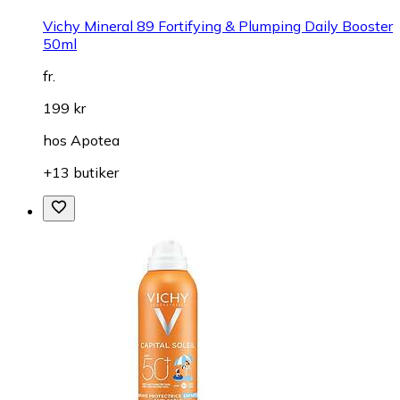
Vichy Mineral 89 Fortifying & Plumping Daily Booster
50ml
fr.
199 kr
hos
Apotea
+13 butiker