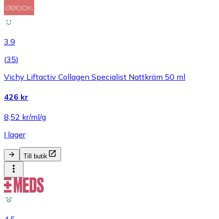
3.9
(
35
)
Vichy Liftactiv Collagen Specialist Nattkräm 50 ml
426 kr
8,52 kr/ml/g
I lager
Till butik