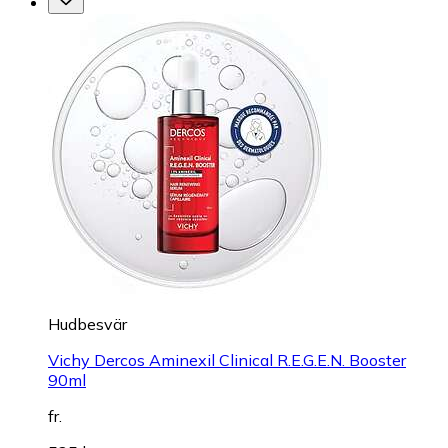
Hudbesvär
Vichy Dercos Aminexil Clinical R.E.G.E.N. Booster
90ml
fr.