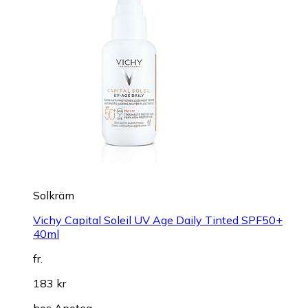
Solkräm
Vichy Capital Soleil UV Age Daily Tinted SPF50+
40ml
fr.
183 kr
hos
Apotea