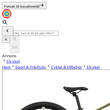
Fortsätt till huvudinnehåll
Sök
Annons
Elcykel
Hem
Sport & Friluftsliv
Cyklar & tillbehör
Elcykel