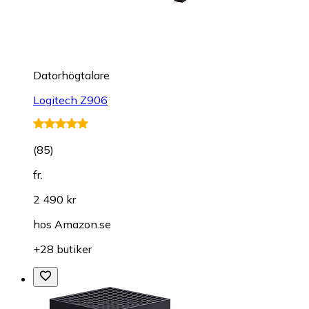
Datorhögtalare
Logitech Z906
(
85
)
fr.
2 490 kr
hos
Amazon.se
+28 butiker