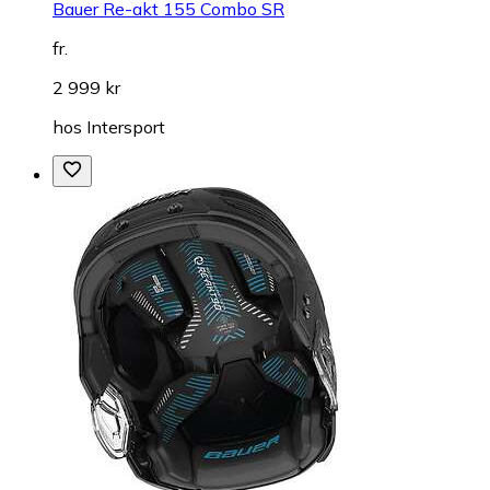
Bauer Re-akt 155 Combo SR
fr.
2 999 kr
hos
Intersport