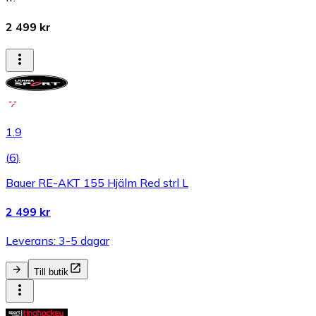
2 499 kr
1.9
(
6
)
Bauer RE-AKT 155 Hjälm Red strl L
2 499 kr
Leverans: 3-5 dagar
Till butik