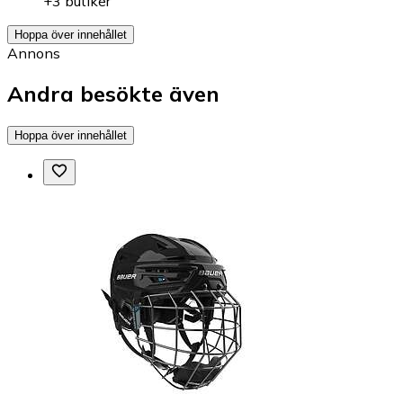
+3 butiker
Hoppa över innehållet
Annons
Andra besökte även
Hoppa över innehållet