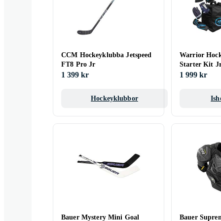
CCM Hockeyklubba Jetspeed
Warrior Hock
FT8 Pro Jr
Starter Kit J
1 399 kr
1 999 kr
Hockeyklubbor
Ish
Bauer Mystery Mini Goal
Bauer Suprem