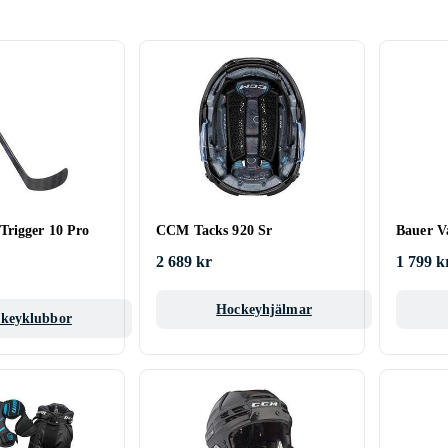
rigger 10 Pro
CCM Tacks 920 Sr
Bauer V
2 689 kr
1 799 k
Hockeyhjälmar
keyklubbor