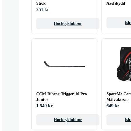
Stick
Axelskydd
251 kr
Ish
Hockeyklubbor
CCM Ribcor Trigger 10 Pro
SportMe Com
Junior
Målvaktsset
1 549 kr
649 kr
Hockeyklubbor
Ish