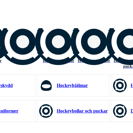
r
Hockeymål
Ishockeytillbehör
Hockeyuniformer
Hockeybol
puck
yskydd
Hockeyhjälmar
niformer
Hockeybollar och puckar
D