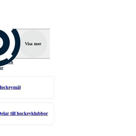
Visa mer
lar och
ar
Hockeymål
elar till hockeyklubbor