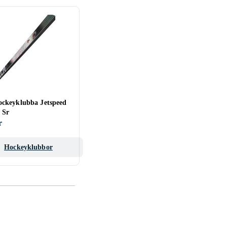
keyklubba Jetspeed
 Sr
r
Hockeyklubbor