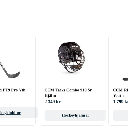
d FT9 Pro Yth
CCM Tacks Combo 910 Sr
CCM Rib
Hjälm
Youth
2 349 kr
1 799 k
keyklubbor
Hockeyhjälmar