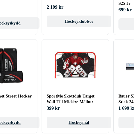
S25 Jr
2 199 kr
699 kr
Hockeyklubbor
ockeyskydd
et Street Hockey
SportMe Skottduk Target
Bauer S
Wall Till Midsize Målbur
Stick 24
399 kr
1 699 k
ockeyskydd
Hockeymål