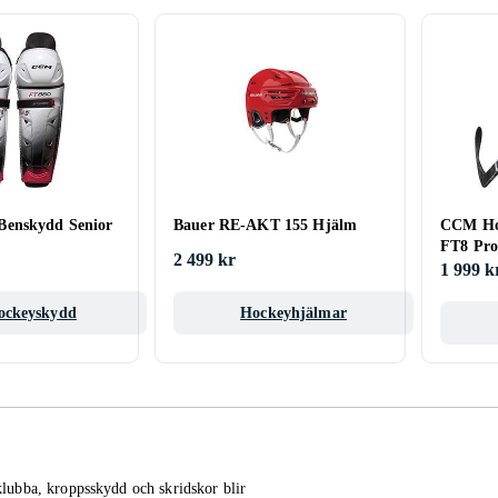
enskydd Senior
Bauer RE-AKT 155 Hjälm
CCM Hoc
FT8 Pro
2 499 kr
1 999 k
ockeyskydd
Hockeyhjälmar
 klubba, kroppsskydd och skridskor blir