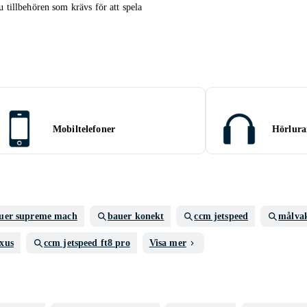
u tillbehören som krävs för att spela
Mobiltelefoner
Hörlura
uer supreme mach
bauer konekt
ccm jetspeed
målva
xus
ccm jetspeed ft8 pro
Visa mer