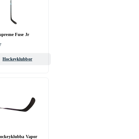
upreme Fuse Jr
r
Hockeyklubbor
ockeyklubba Vapor