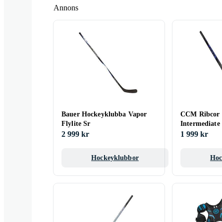
Annons
Bauer Hockeyklubba Vapor
CCM Ribcor T
Flylite Sr
Intermediate
2 999 kr
1 999 kr
Hockeyklubbor
Hoc