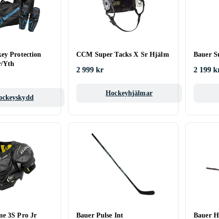
ey Protection
CCM Super Tacks X Sr Hjälm
Bauer S
r/Yth
2 999 kr
2 199 k
Hockeyhjälmar
ockeyskydd
e 3S Pro Jr
Bauer Pulse Int
Bauer H