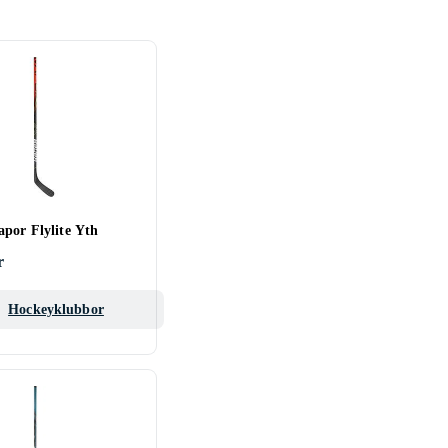
apor Flylite Yth
r
Hockeyklubbor