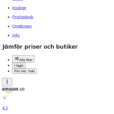
Insikter
Prishistorik
Omdömen
Info
Jämför priser och butiker
Alla filter
I lager
Pris inkl. frakt
4.3