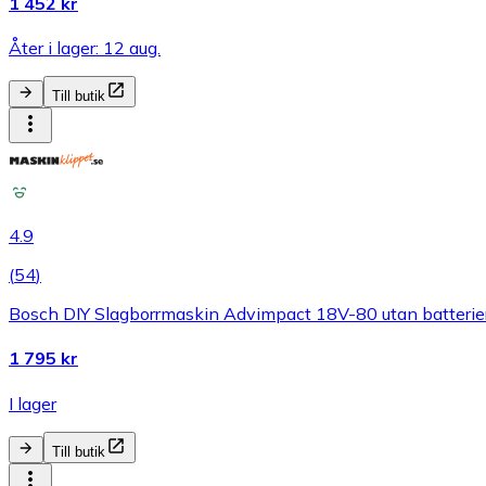
1 452 kr
Åter i lager: 12 aug.
Till butik
4.9
(
54
)
Bosch DIY Slagborrmaskin Advimpact 18V-80 utan batterie
1 795 kr
I lager
Till butik