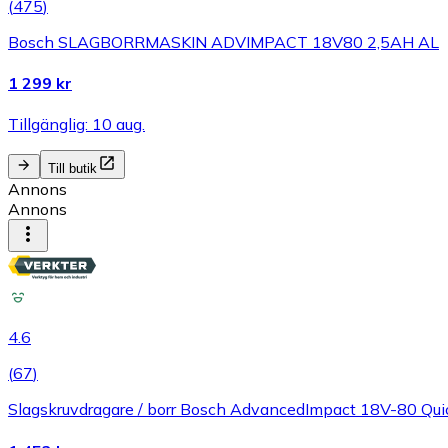
(
475
)
Bosch SLAGBORRMASKIN ADVIMPACT 18V80 2,5AH AL
1 299 kr
Tillgänglig: 10 aug.
Till butik
Annons
Annons
4.6
(
67
)
Slagskruvdragare / borr Bosch AdvancedImpact 18V-80 Quic