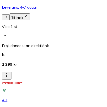
Leverans: 4-7 dagar
Till butik
Visa 1 st
Erbjudande utan direktlänk
fr.
1 299 kr
4.3