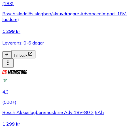
(
183
)
Bosch sladdlös slagborr/skruvdragare AdvancedImpact 18V-8
laddare)
1 299 kr
Leverans: 0-6 dagar
Till butik
4.3
(
500+
)
Bosch Akkuslagboremaskine Adv 18V-80 2,5Ah
1 299 kr