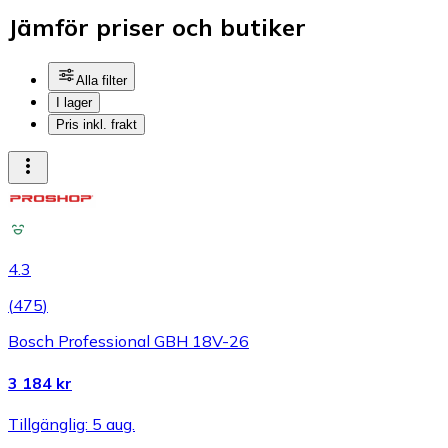
Jämför priser och butiker
Alla filter
I lager
Pris inkl. frakt
4.3
(
475
)
Bosch Professional GBH 18V-26
3 184 kr
Tillgänglig: 5 aug.