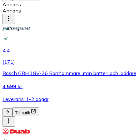
Annons
Annons
4.4
(
171
)
Bosch GBH 18V-26 Borrhammare utan batteri och laddare
3 599 kr
Leverans: 1-2 dagar
Till butik