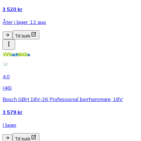
3 520 kr
Åter i lager: 12 aug.
Till butik
4.0
(
46
)
Bosch GBH 18V-26 Professional borrhammare, 18V
3 579 kr
I lager
Till butik