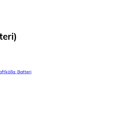
eri)
ftkälla: Batteri