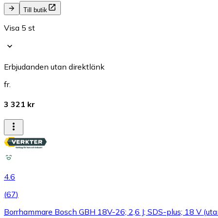
Till butik
Visa 5 st
Erbjudanden utan direktlänk
fr.
3 321 kr
4.6
(
67
)
Borrhammare Bosch GBH 18V-26; 2,6 J; SDS-plus; 18 V (utan