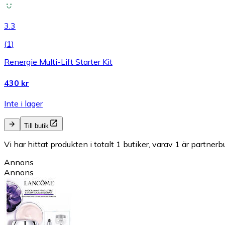
3.3
(
1
)
Renergie Multi-Lift Starter Kit
430 kr
Inte i lager
Till butik
Vi har hittat produkten i totalt 1 butiker, varav 1 är partnerbu
Annons
Annons