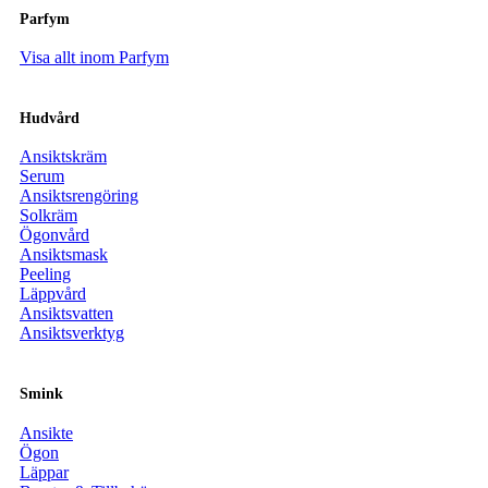
Parfym
Visa allt inom Parfym
Hudvård
Ansiktskräm
Serum
Ansiktsrengöring
Solkräm
Ögonvård
Ansiktsmask
Peeling
Läppvård
Ansiktsvatten
Ansiktsverktyg
Smink
Ansikte
Ögon
Läppar