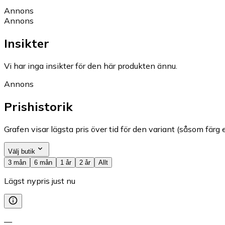
Annons
Annons
Insikter
Vi har inga insikter för den här produkten ännu.
Annons
Prishistorik
Grafen visar lägsta pris över tid för den variant (såsom färg e
Välj butik
3 mån
6 mån
1 år
2 år
Allt
Lägst nypris just nu
—