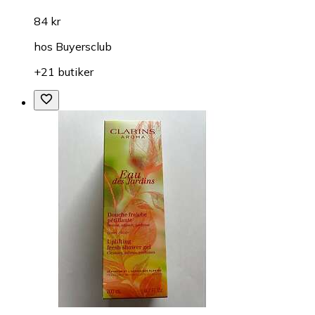
84 kr
hos
Buyersclub
+21 butiker