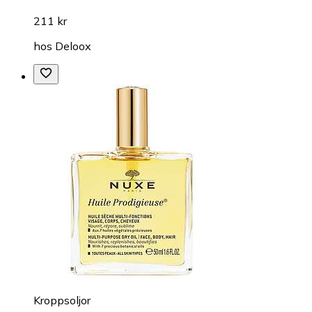
211 kr
hos
Deloox
Kroppsoljor