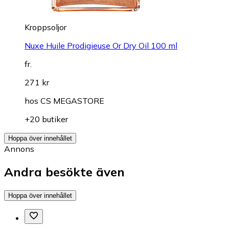
Kroppsoljor
Nuxe Huile Prodigieuse Or Dry Oil 100 ml
fr.
271 kr
hos
CS MEGASTORE
+20 butiker
Hoppa över innehållet
Annons
Andra besökte även
Hoppa över innehållet