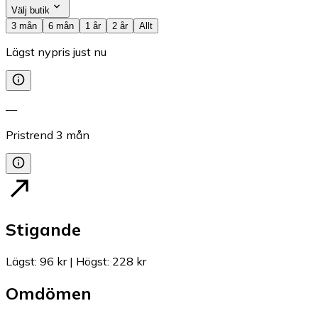
Välj butik
3 mån
6 mån
1 år
2 år
Allt
Lägst nypris just nu
—
Pristrend
3
mån
Stigande
Lägst
:
96 kr
|
Högst
:
228 kr
Omdömen