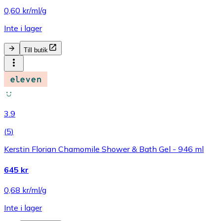
0,60 kr/ml/g
Inte i lager
Till butik
3.9
(
5
)
Kerstin Florian Chamomile Shower & Bath Gel - 946 ml
645 kr
0,68 kr/ml/g
Inte i lager