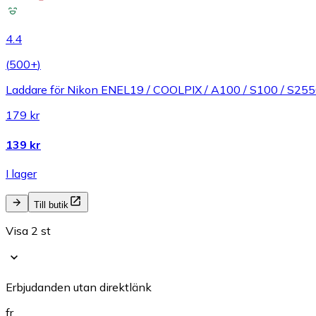
4.4
(
500+
)
Laddare för Nikon ENEL19 / COOLPIX / A100 / S100 / S255
179 kr
139 kr
I lager
Till butik
Visa 2 st
Erbjudanden utan direktlänk
fr.