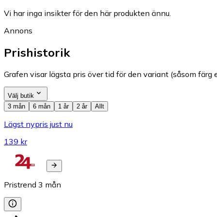
Vi har inga insikter för den här produkten ännu.
Annons
Prishistorik
Grafen visar lägsta pris över tid för den variant (såsom färg e
Välj butik
3 mån
6 mån
1 år
2 år
Allt
Lägst nypris just nu
139 kr
Pristrend
3
mån