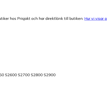
tiker hos Prisjakt och har direktlänk till butiken.
Hur vi visar p
2550 S2600 S2700 S2800 S2900