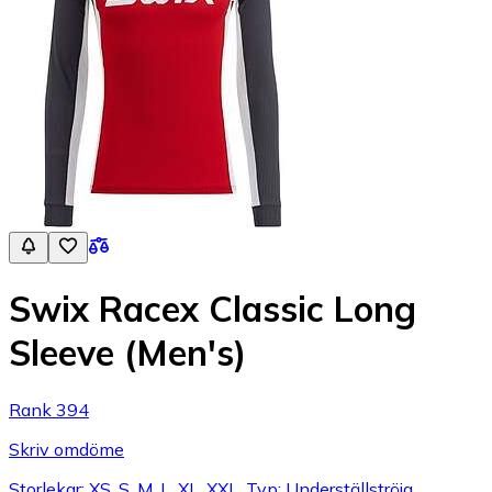
Swix Racex Classic Long
Sleeve (Men's)
Rank 394
Skriv omdöme
Storlekar: XS, S, M, L, XL, XXL, Typ: Underställströja