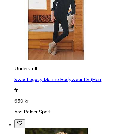
Underställ
Swix Legacy Merino Bodywear LS (Herr)
fr.
650 kr
hos
Pölder Sport