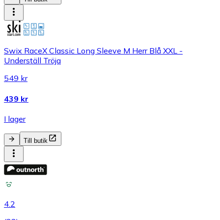
Swix RaceX Classic Long Sleeve M Herr Blå XXL -
Underställ Tröja
549 kr
439 kr
I lager
Till butik
4.2