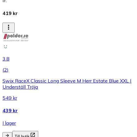
fr.
419 kr
3.8
(
2
)
Swix RaceX Classic Long Sleeve M Herr Estate Blue XXL |
Underställ Tröja
549 kr
439 kr
I lager
Till butik