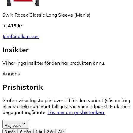
Swix Racex Classic Long Sleeve (Men's)
fr.
419 kr
Jämför alla priser
Insikter
Vi har inga insikter för den här produkten ännu.
Annons
Prishistorik
Grafen visar lägsta pris över tid för den variant (såsom färg
eller storlek) som varit billigast vid varje tidpunkt. Frakt och
begagnat ingår inte.
Läs mer om prishistoriken.
Välj butik
3 mån
6 mån
1 år
2 år
Allt