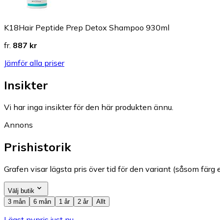
K18Hair Peptide Prep Detox Shampoo 930ml
fr.
887 kr
Jämför alla priser
Insikter
Vi har inga insikter för den här produkten ännu.
Annons
Prishistorik
Grafen visar lägsta pris över tid för den variant (såsom färg e
Välj butik
3 mån
6 mån
1 år
2 år
Allt
Lägst nypris just nu