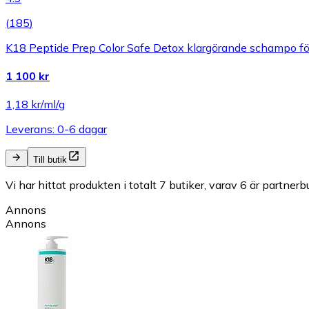
(
185
)
K18 Peptide Prep Color Safe Detox klargörande schampo för
1 100 kr
1,18 kr/ml/g
Leverans: 0-6 dagar
Till butik
Vi har hittat produkten i totalt 7 butiker, varav 6 är partnerbu
Annons
Annons