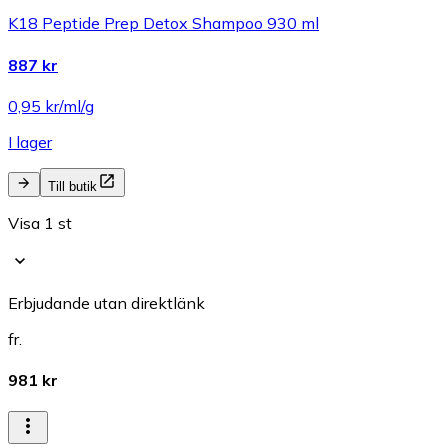
K18 Peptide Prep Detox Shampoo 930 ml
887 kr
0,95 kr/ml/g
I lager
Till butik
Visa 1 st
Erbjudande utan direktlänk
fr.
981 kr