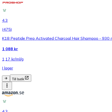
4.3
(
475
)
K18 Peptide Prep Activated Charcoal Hair Shampoo - 930 
1 088 kr
1,17 kr/ml/g
I lager
Till butik
4.3